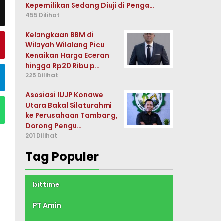
Kepemilikan Sedang Diuji di Penga…
455 Dilihat
Kelangkaan BBM di
Wilayah Wilalang Picu
Kenaikan Harga Eceran
hingga Rp20 Ribu p…
225 Dilihat
Asosiasi IUJP Konawe
Utara Bakal Silaturahmi
ke Perusahaan Tambang,
Dorong Pengu…
201 Dilihat
Tag Populer
bittime
PT Amin