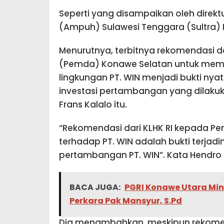
Seperti yang disampaikan oleh direkt
(Ampuh) Sulawesi Tenggara (Sultra) 
Menurutnya, terbitnya rekomendasi d
(Pemda) Konawe Selatan untuk memb
lingkungan PT. WIN menjadi bukti nya
investasi pertambangan yang dilaku
Frans Kalalo itu.
“Rekomendasi dari KLHK RI kepada P
terhadap PT. WIN adalah bukti terjad
pertambangan PT. WIN”. Kata Hendro k
BACA JUGA:
PGRI Konawe Utara Min
Perkara Pak Mansyur, S.Pd
Dia menambahkan, meskipun rekomen