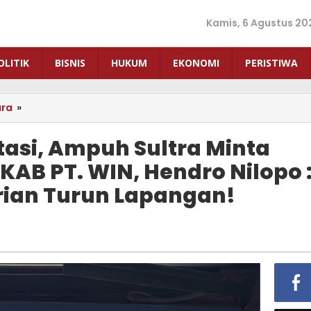
Kamis, 6 Agustus 20
OLITIK
BISNIS
HUKUM
EKONOMI
PERISTIWA
ara
»
Demi
Keadilan
Investasi,
tasi, Ampuh Sultra Minta
Ampuh
RKAB PT. WIN, Hendro Nilopo 
Sultra
Minta
ian Turun Lapangan!
ESDM
RI
Tak
Setujui
RKAB
PT.
WIN,
Hendro