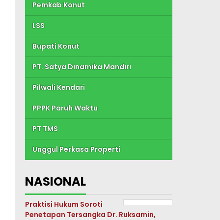
Pemkab Konut
LSS
Bupati Konut
PT. Satya Dinamika Mandiri
Pilwali Kendari
PPPK Paruh Waktu
PT TMS
Unggul Perkasa Properti
NASIONAL
Praktisi Hukum Soroti
Penetapan Tersangka Dr. Ruksamin,