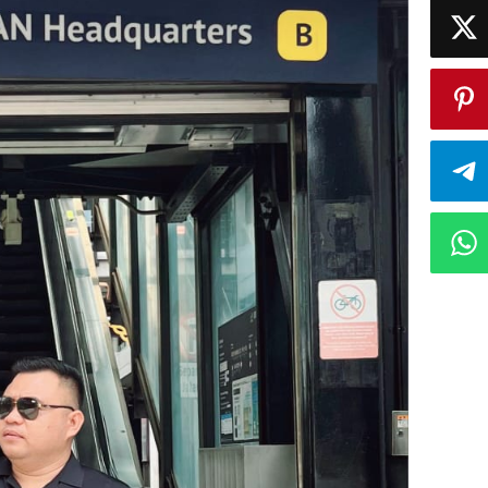
Nilopo
:
Sebaiknya
Kementerian
Turun
Lapangan!