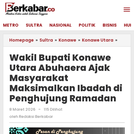
Lewati
ke
konten
METRO
SULTRA
NASIONAL
POLITIK
BISNIS
HUK
Homepage
»
Sultra
»
Konawe
»
Konawe Utara
»
Wakil
Bupati
Konaw
Wakil Bupati Konawe
Utara
Utara Abuhaera Ajak
Abuha
Ajak
Masyarakat
Masya
Maksi
Maksimalkan Ibadah di
Ibadah
Penghujung Ramadan
di
Penghu
Ramad
8 Maret 2026
oleh
-
115 Dilihat
Redaksi
oleh
Redaksi Berkabar
Berkabar