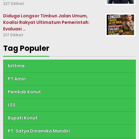
227 Dilihat
Diduga Longsor Timbun Jalan Umum,
Koalisi Rakyat Ultimatum Pemerintah:
Evaluasi …
217 Dilihat
Tag Populer
bittime
PT Amin
Pemkab Konut
LSS
Bupati Konut
PT. Satya Dinamika Mandiri