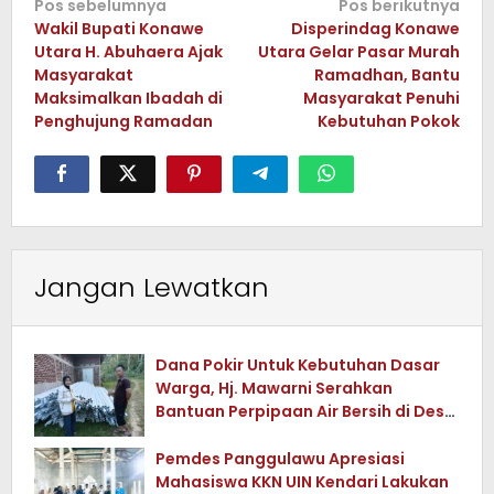
Navigasi
Pos sebelumnya
Pos berikutnya
Wakil Bupati Konawe
Disperindag Konawe
pos
Utara H. Abuhaera Ajak
Utara Gelar Pasar Murah
Masyarakat
Ramadhan, Bantu
Maksimalkan Ibadah di
Masyarakat Penuhi
Penghujung Ramadan
Kebutuhan Pokok
Jangan Lewatkan
Dana Pokir Untuk Kebutuhan Dasar
Warga, Hj. Mawarni Serahkan
Bantuan Perpipaan Air Bersih di Desa
Watuwula
Pemdes Panggulawu Apresiasi
Mahasiswa KKN UIN Kendari Lakukan