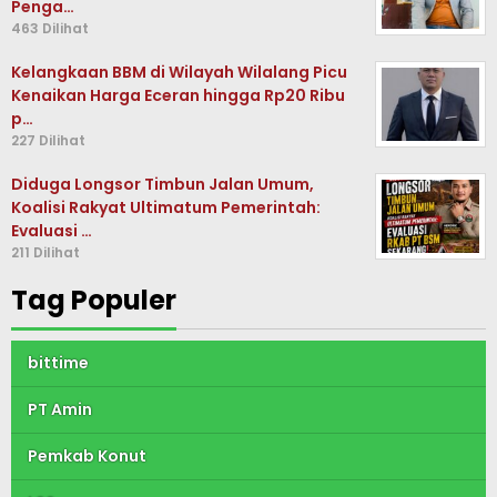
Penga…
463 Dilihat
Kelangkaan BBM di Wilayah Wilalang Picu
Kenaikan Harga Eceran hingga Rp20 Ribu
p…
227 Dilihat
Diduga Longsor Timbun Jalan Umum,
Koalisi Rakyat Ultimatum Pemerintah:
Evaluasi …
211 Dilihat
Tag Populer
bittime
PT Amin
Pemkab Konut