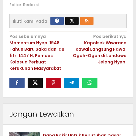
Editor: Redaksi
Ikuti Kami Pada
Navigasi
Pos sebelumnya
Pos berikutnya
Momentum Nyepi 1948
Kapolsek Wiwirano
pos
Tahun Baru Saka dan Idul
Kawal Langsung Pawai
fitri 1447 H, Pemdes
Ogoh-Ogoh di Landawe
Kolosua Perkuat
Jelang Nyepi
Kerukunan Masyarakat
Jangan Lewatkan
Dana Pokir Untuk Kebutuhan Dasar