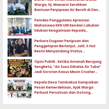
Warga, Hj. Mawarni Serahkan
Bantuan Perpipaan Air Bersih di Desa
Watuwula
Pemdes Panggulawu Apresiasi
Mahasiswa KKN UIN Kendari Lakukan
Edukasi Keagamaan Kepada
Warganya
Perkara Dugaan Penipuan dan
Penggelapan Berlanjut, Jalil, S.Hut
Resmi Menyandang Status
Tersangka
Opini Publik : Ketika Amanah Berujung
Sengketa, “Air Susu Dibalas Air Tuba”
Jadi Sorotan Kasus Mesin Crusher
Tua di Konawe Utara
Kepala Desa Tambakua Sampaikan
Pesan Kemerdekaan, Ajak Warga
Perkuat Persatuan dan Gotong
Royong