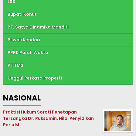
LSS
Bupati Konut
PT. Satya Dinamika Mandiri
Pilwali Kendari
PPPK Paruh Waktu
PT TMS
Unggul Perkasa Properti
NASIONAL
Praktisi Hukum Soroti Penetapan
Tersangka Dr. Ruksamin, Nilai Penyidikan
Perlu M…