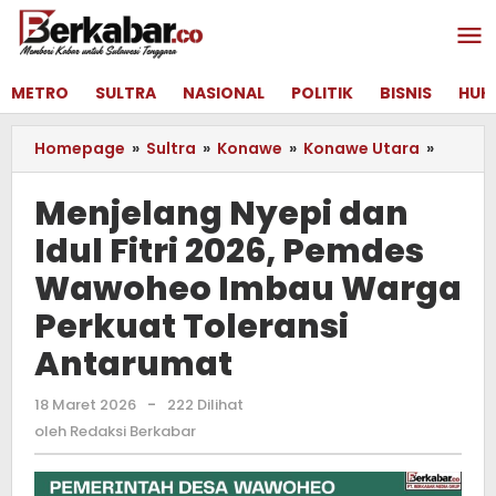
Lewati
ke
konten
METRO
SULTRA
NASIONAL
POLITIK
BISNIS
HUK
Homepage
»
Sultra
»
Konawe
»
Konawe Utara
»
Menjel
Nyepi
dan
Menjelang Nyepi dan
Idul
Idul Fitri 2026, Pemdes
Fitri
2026,
Wawoheo Imbau Warga
Pemde
Wawoh
Perkuat Toleransi
Imbau
Antarumat
Warga
Perkua
Tolera
18 Maret 2026
oleh
-
222 Dilihat
Redaksi
Antar
oleh
Redaksi Berkabar
Berkabar