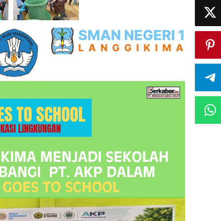
Goes
To
School