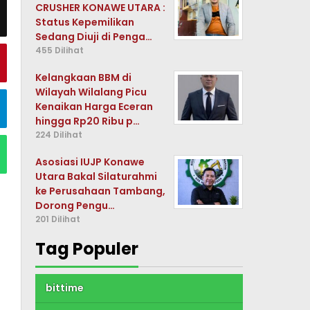
CRUSHER KONAWE UTARA :
Status Kepemilikan
Sedang Diuji di Penga…
455 Dilihat
Kelangkaan BBM di
Wilayah Wilalang Picu
Kenaikan Harga Eceran
hingga Rp20 Ribu p…
224 Dilihat
Asosiasi IUJP Konawe
Utara Bakal Silaturahmi
ke Perusahaan Tambang,
Dorong Pengu…
201 Dilihat
Tag Populer
bittime