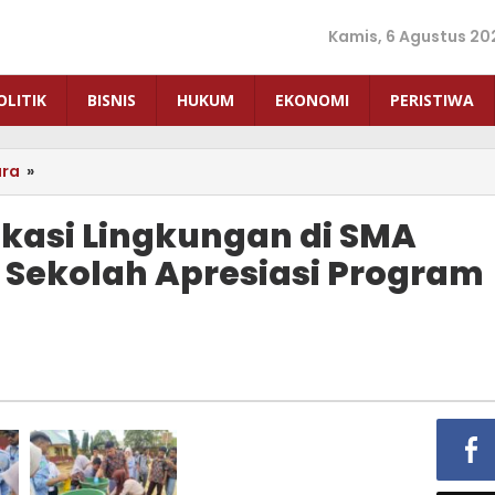
Kamis, 6 Agustus 20
OLITIK
BISNIS
HUKUM
EKONOMI
PERISTIWA
ara
»
PT
AKP
Hadirkan
kasi Lingkungan di SMA
Edukasi
, Sekolah Apresiasi Program
Lingkungan
di
SMA
Negeri
1
Langgikima,
Sekolah
Apresiasi
Program
AKP