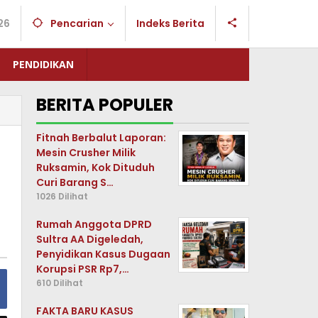
26
Pencarian
Indeks Berita
PENDIDIKAN
BERITA POPULER
Fitnah Berbalut Laporan:
Mesin Crusher Milik
Ruksamin, Kok Dituduh
Curi Barang S…
1026 Dilihat
Rumah Anggota DPRD
Sultra AA Digeledah,
Penyidikan Kasus Dugaan
Korupsi PSR Rp7,…
610 Dilihat
FAKTA BARU KASUS