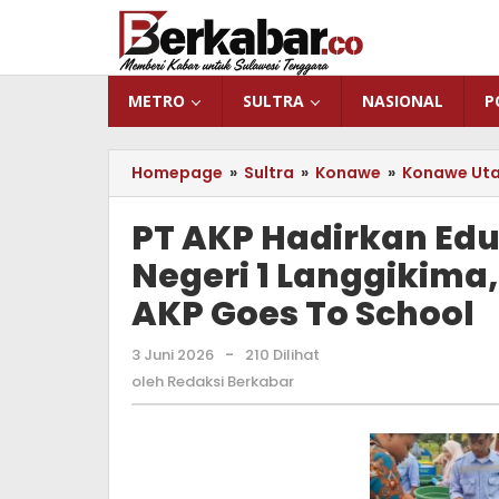
Lewati
ke
konten
METRO
SULTRA
NASIONAL
P
Homepage
»
Sultra
»
Konawe
»
Konawe Ut
PT AKP Hadirkan Edu
Negeri 1 Langgikima
AKP Goes To School
3 Juni 2026
oleh
-
210 Dilihat
Redaksi
oleh
Redaksi Berkabar
Berkabar