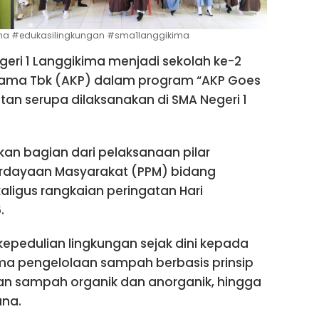
tama #edukasilingkungan #sma1langgikima
eri 1 Langgikima menjadi sekolah ke-2
atama Tbk (AKP) dalam program “AKP Goes
tan serupa dilaksanakan di SMA Negeri 1
an bagian dari pelaksanaan pilar
dayaan Masyarakat (PPM) bidang
aligus rangkaian peringatan Hari
.
epedulian lingkungan sejak dini kepada
a pengelolaan sampah berbasis prinsip
han sampah organik dan anorganik, hingga
na.