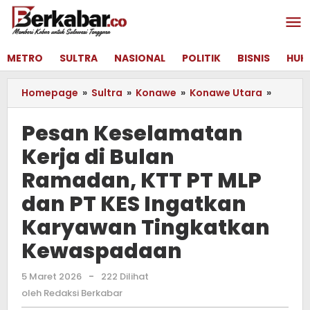
Lewati
ke
konten
METRO
SULTRA
NASIONAL
POLITIK
BISNIS
HUK
Homepage
»
Sultra
»
Konawe
»
Konawe Utara
»
Pesan
Kesel
Kerja
Pesan Keselamatan
di
Kerja di Bulan
Bulan
Ramad
Ramadan, KTT PT MLP
KTT
PT
dan PT KES Ingatkan
MLP
Karyawan Tingkatkan
dan
PT
Kewaspadaan
KES
Ingatk
5 Maret 2026
oleh
-
222 Dilihat
Karya
Redaksi
oleh
Redaksi Berkabar
Tingka
Berkabar