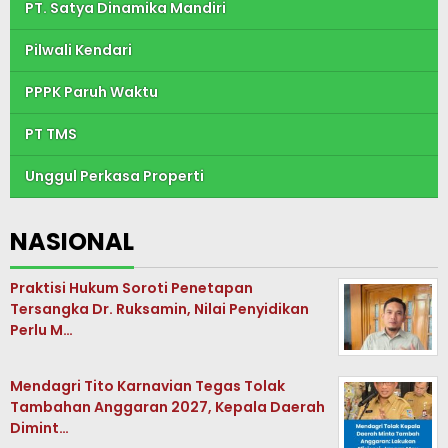
PT. Satya Dinamika Mandiri
Pilwali Kendari
PPPK Paruh Waktu
PT TMS
Unggul Perkasa Properti
NASIONAL
Praktisi Hukum Soroti Penetapan
Tersangka Dr. Ruksamin, Nilai Penyidikan
Perlu M…
Mendagri Tito Karnavian Tegas Tolak
Tambahan Anggaran 2027, Kepala Daerah
Dimint…