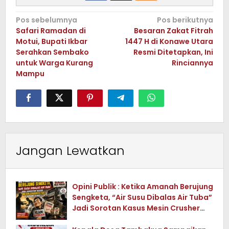
Navigasi
Pos sebelumnya
Pos berikutnya
Safari Ramadan di
Besaran Zakat Fitrah
pos
Motui, Bupati Ikbar
1447 H di Konawe Utara
Serahkan Sembako
Resmi Ditetapkan, Ini
untuk Warga Kurang
Rinciannya
Mampu
Jangan Lewatkan
Opini Publik : Ketika Amanah Berujung
Sengketa, “Air Susu Dibalas Air Tuba”
Jadi Sorotan Kasus Mesin Crusher
Tua di Konawe Utara