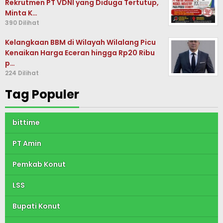
Rekrutmen PT VDNI yang Diduga Tertutup,
Minta K…
390 Dilihat
Kelangkaan BBM di Wilayah Wilalang Picu
Kenaikan Harga Eceran hingga Rp20 Ribu
p…
224 Dilihat
Tag Populer
bittime
PT Amin
Pemkab Konut
LSS
Bupati Konut