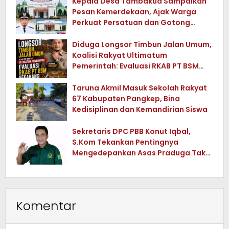
Kepala Desa Tambakua Sampaikan
Pesan Kemerdekaan, Ajak Warga
Perkuat Persatuan dan Gotong
Royong
Diduga Longsor Timbun Jalan Umum,
Koalisi Rakyat Ultimatum
Pemerintah: Evaluasi RKAB PT BSM
Sekarang !
Taruna Akmil Masuk Sekolah Rakyat
67 Kabupaten Pangkep, Bina
Kedisiplinan dan Kemandirian Siswa
Sekretaris DPC PBB Konut Iqbal,
S.Kom Tekankan Pentingnya
Mengedepankan Asas Praduga Tak
Bersalah dalam Setiap Perkara
Komentar