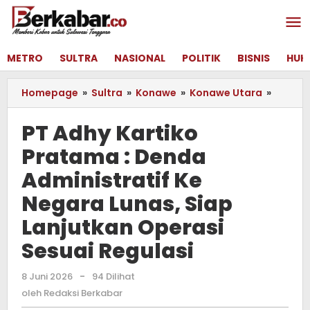
Lewati
ke
konten
METRO
SULTRA
NASIONAL
POLITIK
BISNIS
HUK
Homepage
»
Sultra
»
Konawe
»
Konawe Utara
»
PT
Adhy
Kartik
PT Adhy Kartiko
Prata
Pratama : Denda
:
Denda
Administratif Ke
Admini
Ke
Negara Lunas, Siap
Negar
Lanjutkan Operasi
Lunas,
Siap
Sesuai Regulasi
Lanjut
Operas
8 Juni 2026
oleh
-
94 Dilihat
Sesuai
Redaksi
oleh
Redaksi Berkabar
Regula
Berkabar