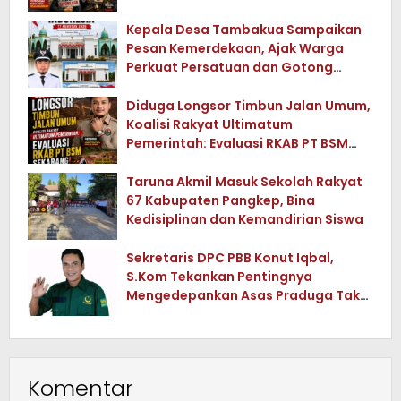
Tua di Konawe Utara
Kepala Desa Tambakua Sampaikan
Pesan Kemerdekaan, Ajak Warga
Perkuat Persatuan dan Gotong
Royong
Diduga Longsor Timbun Jalan Umum,
Koalisi Rakyat Ultimatum
Pemerintah: Evaluasi RKAB PT BSM
Sekarang !
Taruna Akmil Masuk Sekolah Rakyat
67 Kabupaten Pangkep, Bina
Kedisiplinan dan Kemandirian Siswa
Sekretaris DPC PBB Konut Iqbal,
S.Kom Tekankan Pentingnya
Mengedepankan Asas Praduga Tak
Bersalah dalam Setiap Perkara
Komentar