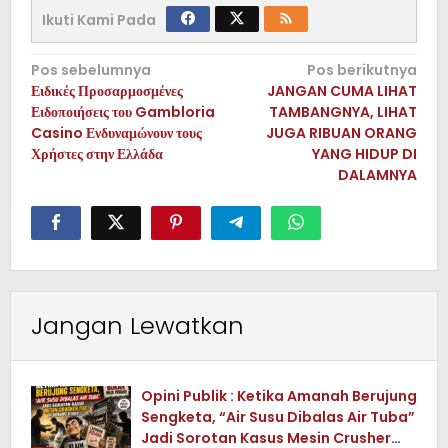
Ikuti Kami Pada
Navigasi
Pos sebelumnya
Pos berikutnya
Ειδικές Προσαρμοσμένες
JANGAN CUMA LIHAT
pos
Ειδοποιήσεις του Gambloria
TAMBANGNYA, LIHAT
Casino Ενδυναμώνουν τους
JUGA RIBUAN ORANG
Χρήστες στην Ελλάδα
YANG HIDUP DI
DALAMNYA
Jangan Lewatkan
Opini Publik : Ketika Amanah Berujung
Sengketa, “Air Susu Dibalas Air Tuba”
Jadi Sorotan Kasus Mesin Crusher