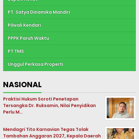
PT. Satya Dinamika Mandiri
Pilwali Kendari
PPPK Paruh Waktu
PT TMS
Unggul Perkasa Properti
NASIONAL
Praktisi Hukum Soroti Penetapan
Tersangka Dr. Ruksamin, Nilai Penyidikan
Perlu M…
Mendagri Tito Karnavian Tegas Tolak
Tambahan Anggaran 2027, Kepala Daerah