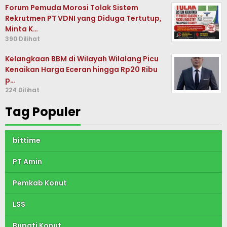
Forum Pemuda Morosi Tolak Sistem
Rekrutmen PT VDNI yang Diduga Tertutup,
Minta K…
390 Dilihat
Kelangkaan BBM di Wilayah Wilalang Picu
Kenaikan Harga Eceran hingga Rp20 Ribu
p…
224 Dilihat
Tag Populer
bittime
PT Amin
Pemkab Konut
LSS
Bupati Konut