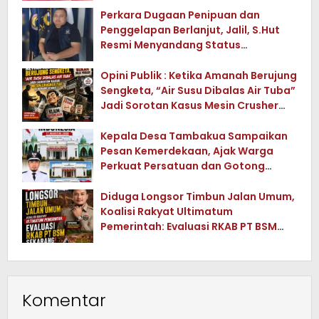
Perkara Dugaan Penipuan dan
Penggelapan Berlanjut, Jalil, S.Hut
Resmi Menyandang Status
Tersangka
Opini Publik : Ketika Amanah Berujung
Sengketa, “Air Susu Dibalas Air Tuba”
Jadi Sorotan Kasus Mesin Crusher
Tua di Konawe Utara
Kepala Desa Tambakua Sampaikan
Pesan Kemerdekaan, Ajak Warga
Perkuat Persatuan dan Gotong
Royong
Diduga Longsor Timbun Jalan Umum,
Koalisi Rakyat Ultimatum
Pemerintah: Evaluasi RKAB PT BSM
Sekarang !
Komentar