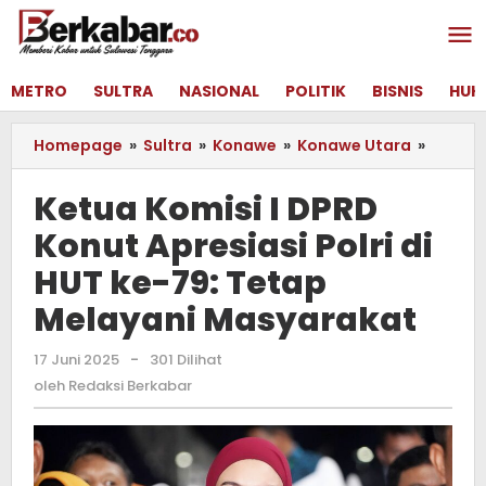
Lewati
ke
konten
METRO
SULTRA
NASIONAL
POLITIK
BISNIS
HUK
Homepage
»
Sultra
»
Konawe
»
Konawe Utara
»
Ketua
Komisi
I
Ketua Komisi I DPRD
DPRD
Konut Apresiasi Polri di
Konut
Apresi
HUT ke-79: Tetap
Polri
di
Melayani Masyarakat
HUT
ke-
17 Juni 2025
oleh
-
301 Dilihat
79:
Redaksi
oleh
Redaksi Berkabar
Tetap
Berkabar
Melaya
Masya