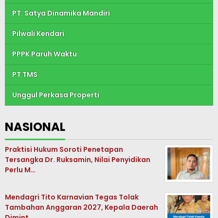
PT. Satya Dinamika Mandiri
Pilwali Kendari
PPPK Paruh Waktu
PT TMS
Unggul Perkasa Properti
NASIONAL
Praktisi Hukum Soroti Penetapan
Tersangka Dr. Ruksamin, Nilai Penyidikan
Perlu M…
Mendagri Tito Karnavian Tegas Tolak
Tambahan Anggaran 2027, Kepala Daerah
Dimint…