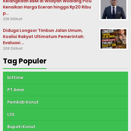
Kelangkaan BBM di Wilayah Wilalang Picu
Kenaikan Harga Eceran hingga Rp20 Ribu
p…
226 Dilihat
Diduga Longsor Timbun Jalan Umum,
Koalisi Rakyat Ultimatum Pemerintah:
Evaluasi …
209 Dilihat
Tag Populer
bittime
PT Amin
Pemkab Konut
LSS
Bupati Konut