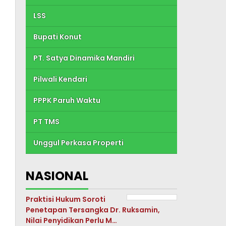
LSS
Bupati Konut
PT. Satya Dinamika Mandiri
Pilwali Kendari
PPPK Paruh Waktu
PT TMS
Unggul Perkasa Properti
NASIONAL
Praktisi Hukum Soroti
Penetapan Tersangka Dr. Ruksamin,
Nilai Penyidikan Perlu M…