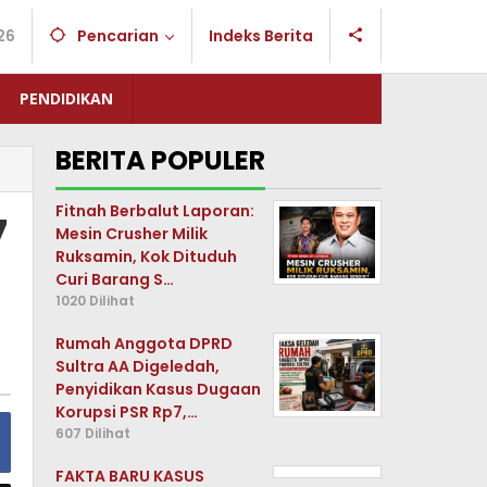
26
Pencarian
Indeks Berita
PENDIDIKAN
BERITA POPULER
Fitnah Berbalut Laporan:
7
Mesin Crusher Milik
Ruksamin, Kok Dituduh
Curi Barang S…
1020 Dilihat
Rumah Anggota DPRD
Sultra AA Digeledah,
Penyidikan Kasus Dugaan
Korupsi PSR Rp7,…
607 Dilihat
FAKTA BARU KASUS