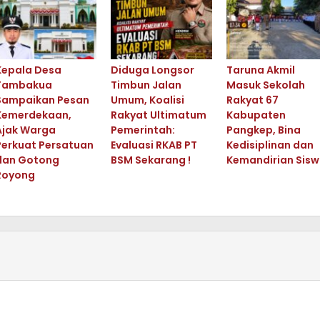
Kepala Desa
Diduga Longsor
Taruna Akmil
Tambakua
Timbun Jalan
Masuk Sekolah
Sampaikan Pesan
Umum, Koalisi
Rakyat 67
Kemerdekaan,
Rakyat Ultimatum
Kabupaten
Ajak Warga
Pemerintah:
Pangkep, Bina
Perkuat Persatuan
Evaluasi RKAB PT
Kedisiplinan dan
dan Gotong
BSM Sekarang !
Kemandirian Sis
Royong