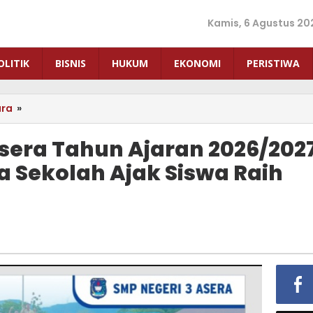
Kamis, 6 Agustus 20
OLITIK
BISNIS
HUKUM
EKONOMI
PERISTIWA
ara
»
SPMB
SMP
Negeri
sera Tahun Ajaran 2026/202
3
a Sekolah Ajak Siswa Raih
Asera
Tahun
Ajaran
2026/2027
Resmi
Dibuka,
Kepala
Sekolah
Ajak
Siswa