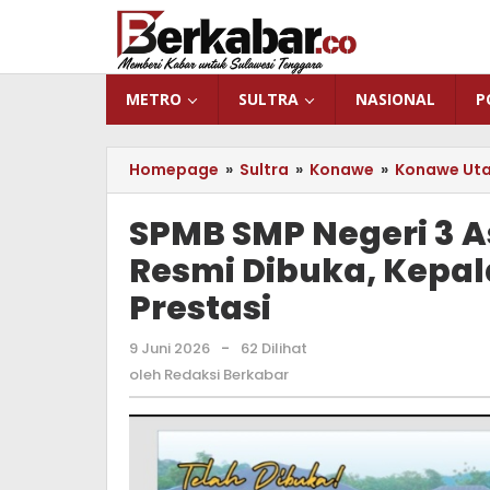
Lewati
ke
konten
METRO
SULTRA
NASIONAL
P
Homepage
»
Sultra
»
Konawe
»
Konawe Ut
SPMB SMP Negeri 3 A
Resmi Dibuka, Kepal
Prestasi
9 Juni 2026
oleh
-
62 Dilihat
Redaksi
oleh
Redaksi Berkabar
Berkabar