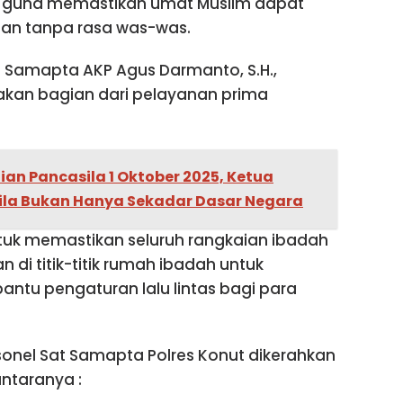
bil guna memastikan umat Muslim dapat
dan tanpa rasa was-was.
t Samapta AKP Agus Darmanto, S.H.,
akan bagian dari pelayanan prima
ian Pancasila 1 Oktober 2025, Ketua
asila Bukan Hanya Sekadar Dasar Negara
tuk memastikan seluruh rangkaian ibadah
n di titik-titik rumah ibadah untuk
ntu pengaturan lalu lintas bagi para
sonel Sat Samapta Polres Konut dikerahkan
antaranya :