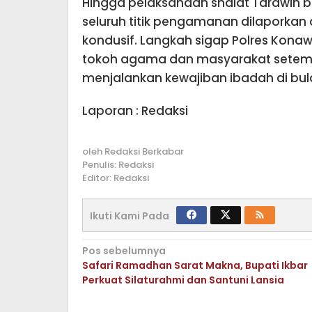
Hingga pelaksanaan shalat Tarawih ber
seluruh titik pengamanan dilaporkan
kondusif. Langkah sigap Polres Konawe
tokoh agama dan masyarakat setem
menjalankan kewajiban ibadah di bula
Laporan : Redaksi
oleh
Redaksi Berkabar
Penulis: Redaksi
Editor: Redaksi
Ikuti Kami Pada
Navigasi
Pos sebelumnya
Safari Ramadhan Sarat Makna, Bupati Ikbar
pos
Perkuat Silaturahmi dan Santuni Lansia