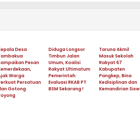
Kepala Desa
Diduga Longsor
Taruna Akmil
Tambakua
Timbun Jalan
Masuk Sekolah
Sampaikan Pesan
Umum, Koalisi
Rakyat 67
Kemerdekaan,
Rakyat Ultimatum
Kabupaten
Ajak Warga
Pemerintah:
Pangkep, Bina
Perkuat Persatuan
Evaluasi RKAB PT
Kedisiplinan dan
dan Gotong
BSM Sekarang !
Kemandirian Sis
Royong