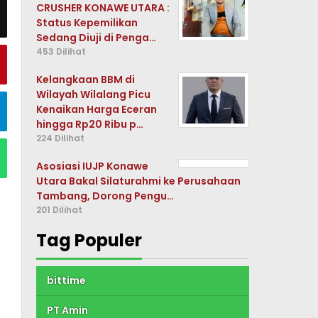
CRUSHER KONAWE UTARA :
Status Kepemilikan
Sedang Diuji di Penga…
453 Dilihat
Kelangkaan BBM di
Wilayah Wilalang Picu
Kenaikan Harga Eceran
hingga Rp20 Ribu p…
224 Dilihat
Asosiasi IUJP Konawe
Utara Bakal Silaturahmi ke Perusahaan
Tambang, Dorong Pengu…
201 Dilihat
Tag Populer
bittime
PT Amin