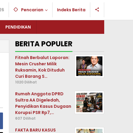
26
Pencarian
Indeks Berita
PENDIDIKAN
BERITA POPULER
Fitnah Berbalut Laporan:
Mesin Crusher Milik
Ruksamin, Kok Dituduh
Curi Barang S…
1020 Dilihat
Rumah Anggota DPRD
Sultra AA Digeledah,
Penyidikan Kasus Dugaan
Korupsi PSR Rp7,…
607 Dilihat
FAKTA BARU KASUS