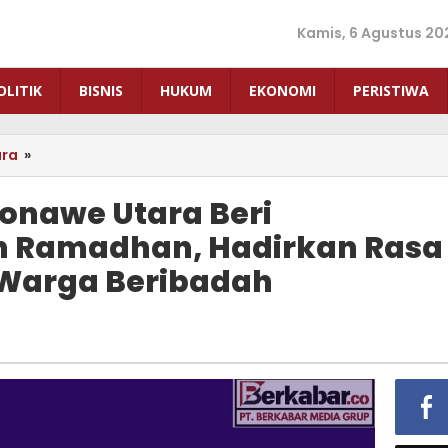
Kamis, 6 Agustus 20
OLITIK
BISNIS
HUKUM
EKONOMI
PERISTIWA
ara
»
Regu
Patroli
Polres
Konawe Utara Beri
Konawe
 Ramadhan, Hadirkan Rasa
Utara
Beri
Warga Beribadah
Pengamanan
Ibadah
Ramadhan,
Hadirkan
Rasa
Aman
dan
Khusyuk