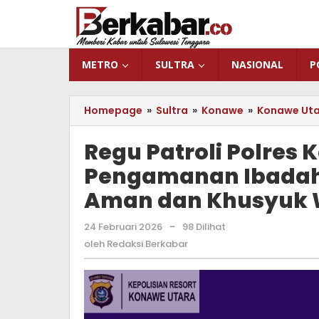
Lewati
ke
konten
METRO
SULTRA
NASIONAL
P
Homepage
»
Sultra
»
Konawe
»
Konawe Ut
Regu Patroli Polres 
Pengamanan Ibadah
Aman dan Khusyuk 
24 Februari 2026
oleh
-
98 Dilihat
Redaksi
oleh
Redaksi Berkabar
Berkabar