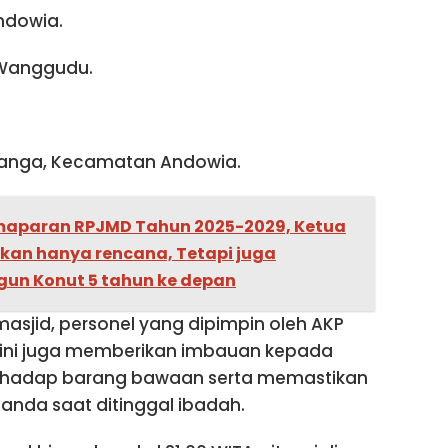
ndowia.
 Wanggudu.
ronanga, Kecamatan Andowia.
maparan RPJMD Tahun 2025-2029, Ketua
ukan hanya rencana, Tetapi juga
n Konut 5 tahun ke depan
asjid, personel yang dipimpin oleh AKP
 ini juga memberikan imbauan kepada
rhadap barang bawaan serta memastikan
nda saat ditinggal ibadah.