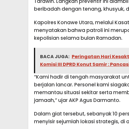
Tarawih. Langkah preventif ini diam
beribadah dengan tenang, khusyuk, 
Kapolres Konawe Utara, melalui Kasa
menyatakan bahwa patroli ini merup
kepolisian selama bulan Ramadan.
BACA JUGA:
Peringatan Hari Kesakt
Komisi III DPRD Konut Samir : Panc
“Kami hadir di tengah masyarakat un
berjalan lancar. Personel kami siagaka
memantau situasi sekitar serta memba
jamaah,” ujar AKP Agus Darmanto.
Dalam giat tersebut, sebanyak 10 per
menyisir sejumlah lokasi strategis, di 