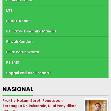
LSS
Bupati Konut
PT. Satya Dinamika Mandiri
Pilwali Kendari
PPPK Paruh Waktu
PT TMS
Unggul Perkasa Properti
NASIONAL
Praktisi Hukum Soroti Penetapan
Tersangka Dr. Ruksamin, Nilai Penyidikan
Perlu M…