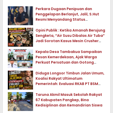
Perkara Dugaan Penipuan dan
Penggelapan Berlanjut, Jalil, S.Hut
Resmi Menyandang Status
Tersangka
Opini Publik : Ketika Amanah Berujung
Sengketa, “Air Susu Dibalas Air Tuba”
Jadi Sorotan Kasus Mesin Crusher
Tua di Konawe Utara
Kepala Desa Tambakua Sampaikan
Pesan Kemerdekaan, Ajak Warga
Perkuat Persatuan dan Gotong
Royong
Diduga Longsor Timbun Jalan Umum,
Koalisi Rakyat Ultimatum
Pemerintah: Evaluasi RKAB PT BSM
Sekarang !
Taruna Akmil Masuk Sekolah Rakyat
67 Kabupaten Pangkep, Bina
Kedisiplinan dan Kemandirian Siswa