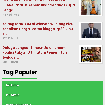
FAKTA BARU KASUS CRUSHER KONAWE
UTARA : Status Kepemilikan Sedang Diuji di
Penga…
457 Dilihat
Kelangkaan BBM di Wilayah Wilalang Picu
Kenaikan Harga Eceran hingga Rp20 Ribu
p…
225 Dilihat
Diduga Longsor Timbun Jalan Umum,
Koalisi Rakyat Ultimatum Pemerintah:
Evaluasi …
205 Dilihat
Tag Populer
bittime
PT Amin
Pemkab Konut