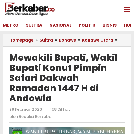
Lewati
ke
konten
METRO
SULTRA
NASIONAL
POLITIK
BISNIS
HUK
Homepage
»
Sultra
»
Konawe
»
Konawe Utara
»
Mewaki
Bupati,
Wakil
Mewakili Bupati, Wakil
Bupati
Bupati Konut Pimpin
Konut
Pimpin
Safari Dakwah
Safari
Dakwa
Ramadan 1447 H di
Ramad
Andowia
1447
H
di
28 Februari 2026
oleh
-
158 Dilihat
Redaksi
Andow
oleh
Redaksi Berkabar
Berkabar