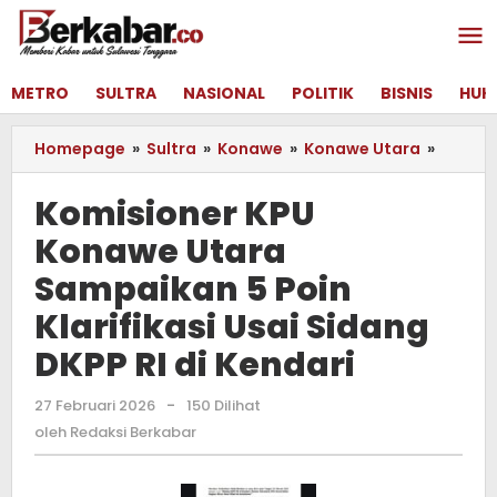
Lewati
ke
konten
METRO
SULTRA
NASIONAL
POLITIK
BISNIS
HUK
Homepage
»
Sultra
»
Konawe
»
Konawe Utara
»
Komisi
KPU
Konaw
Komisioner KPU
Utara
Konawe Utara
Sampa
5
Sampaikan 5 Poin
Poin
Klarifi
Klarifikasi Usai Sidang
Usai
DKPP RI di Kendari
Sidang
DKPP
RI
27 Februari 2026
oleh
-
150 Dilihat
Redaksi
di
oleh
Redaksi Berkabar
Berkabar
Kendar