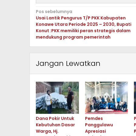
Navigasi
Pos sebelumnya
Usai Lantik Pengurus T/P PKK Kabupaten
pos
Konawe Utara Periode 2025 – 2030, Bupati
Konut :PKK memiliki peran strategis dalam
mendukung program pemerintah
Jangan Lewatkan
Dana Pokir Untuk
Pemdes
Kebutuhan Dasar
Panggulawu
Warga, Hj.
Apresiasi