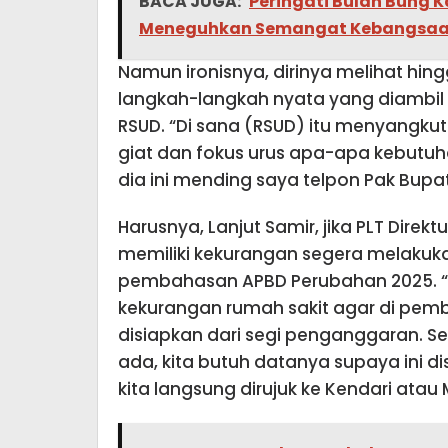
BACA JUGA:
Peringati Bulan Bung K
Meneguhkan Semangat Kebangsaan
Namun ironisnya, dirinya melihat hing
langkah-langkah nyata yang diambil 
RSUD. “Di sana (RSUD) itu menyangkut
giat dan fokus urus apa-apa kebutuha
dia ini mending saya telpon Pak Bupati
Harusnya, Lanjut Samir, jika PLT Direk
memiliki kekurangan segera melakuk
pembahasan APBD Perubahan 2025. “K
kekurangan rumah sakit agar di pem
disiapkan dari segi penganggaran. Se
ada, kita butuh datanya supaya ini di
kita langsung dirujuk ke Kendari atau