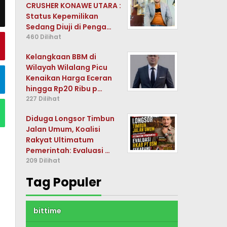
CRUSHER KONAWE UTARA :
Status Kepemilikan
Sedang Diuji di Penga…
460 Dilihat
Kelangkaan BBM di
Wilayah Wilalang Picu
Kenaikan Harga Eceran
hingga Rp20 Ribu p…
227 Dilihat
Diduga Longsor Timbun
Jalan Umum, Koalisi
Rakyat Ultimatum
Pemerintah: Evaluasi …
209 Dilihat
Tag Populer
bittime