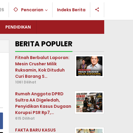
26
Pencarian
Indeks Berita
PENDIDIKAN
BERITA POPULER
Fitnah Berbalut Laporan:
Mesin Crusher Milik
Ruksamin, Kok Dituduh
Curi Barang S…
1061 Dilihat
Rumah Anggota DPRD
Sultra AA Digeledah,
Penyidikan Kasus Dugaan
Korupsi PSR Rp7,…
615 Dilihat
FAKTA BARU KASUS