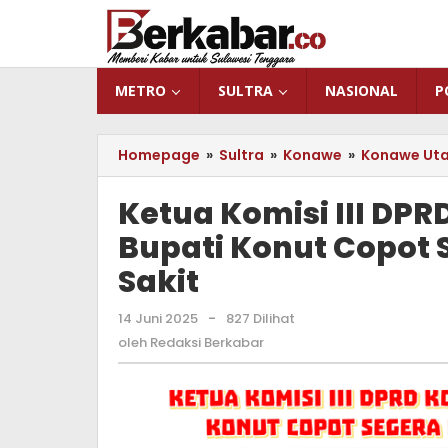
Lewati
ke
konten
METRO
SULTRA
NASIONAL
P
Homepage
»
Sultra
»
Konawe
»
Konawe Ut
Ketua Komisi III DP
Bupati Konut Copot 
Sakit
14 Juni 2025
oleh
-
827 Dilihat
Redaksi
oleh
Redaksi Berkabar
Berkabar