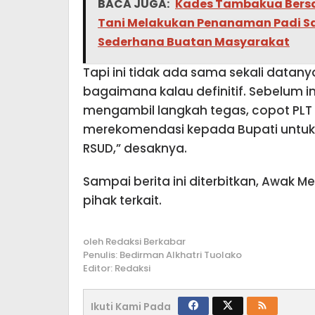
BACA JUGA:
Kades Tambakua Bers
Tani Melakukan Penanaman Padi 
Sederhana Buatan Masyarakat
Tapi ini tidak ada sama sekali datanya
bagaimana kalau definitif. Sebelum ini
mengambil langkah tegas, copot PLT 
merekomendasi kepada Bupati untuk m
RSUD,” desaknya.
Sampai berita ini diterbitkan, Awak 
pihak terkait.
oleh
Redaksi Berkabar
Penulis: Bedirman Alkhatri Tuolako
Editor: Redaksi
Ikuti Kami Pada