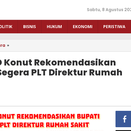
Sabtu, 8 Agustus 20
OLITIK
BISNIS
HUKUM
EKONOMI
PERISTIWA
ara
»
Ketua
Komisi
III
RD Konut Rekomendasikan
DPRD
Segera PLT Direktur Rumah
Konut
Rekomendasikan
Bupati
Konut
Copot
Segera
PLT
Direktur
Rumah
Sakit