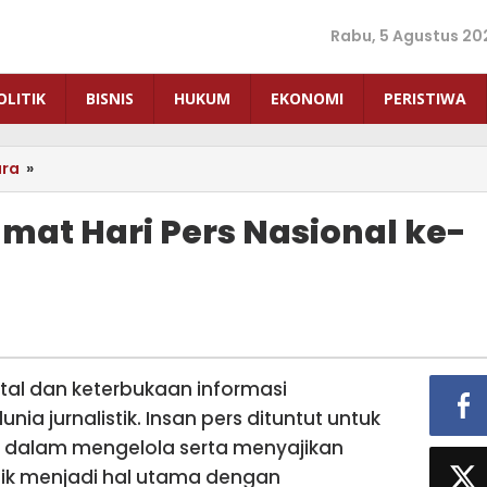
Rabu, 5 Agustus 20
OLITIK
BISNIS
HUKUM
EKONOMI
PERISTIWA
ara
»
Samir,S.IP,.M.Si
:
Selamat
lamat Hari Pers Nasional ke-
Hari
Pers
Nasional
ke-
79
Tahun
2025
gital dan keterbukaan informasi
a jurnalistik. Insan pers dituntut untuk
tif dalam mengelola serta menyajikan
lik menjadi hal utama dengan