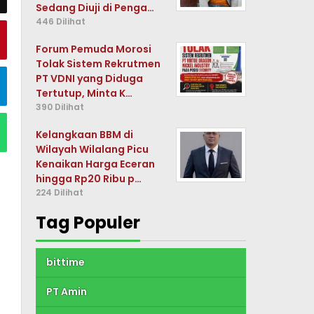
Sedang Diuji di Penga…
446 Dilihat
Forum Pemuda Morosi
Tolak Sistem Rekrutmen
PT VDNI yang Diduga
Tertutup, Minta K…
390 Dilihat
Kelangkaan BBM di
Wilayah Wilalang Picu
Kenaikan Harga Eceran
hingga Rp20 Ribu p…
224 Dilihat
Tag Populer
bittime
PT Amin