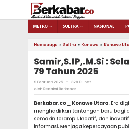
Lewati
ke
konten
METRO
SULTRA
NASIONAL
P
Homepage
»
Sultra
»
Konawe
»
Konawe Ut
Samir,S.IP,.M.Si : Se
79 Tahun 2025
9 Februari 2025
oleh
-
329 Dilihat
Redaksi
oleh
Redaksi Berkabar
Berkabar
Berkabar.co _ Konawe Utara
. Era di
menghadirkan tantangan baru bagi duni
semakin terampil, kreatif, dan inova
informasi. Menjaga kepercayaan pub