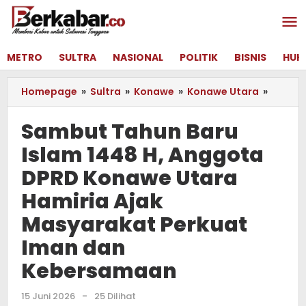
Lewati
ke
konten
METRO
SULTRA
NASIONAL
POLITIK
BISNIS
HUK
Homepage
»
Sultra
»
Konawe
»
Konawe Utara
»
Sambu
Tahun
Baru
Sambut Tahun Baru
Islam
Islam 1448 H, Anggota
1448
H,
DPRD Konawe Utara
Anggo
DPRD
Hamiria Ajak
Konaw
Masyarakat Perkuat
Utara
Hamiri
Iman dan
Ajak
Kebersamaan
Masya
Perkua
Iman
15 Juni 2026
oleh
-
25 Dilihat