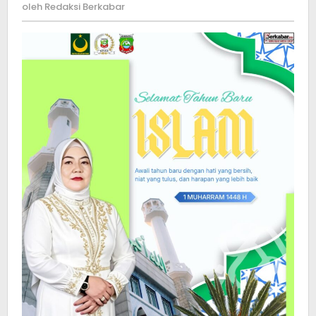
dan
Redaksi
oleh
Redaksi Berkabar
Keber
Berkabar