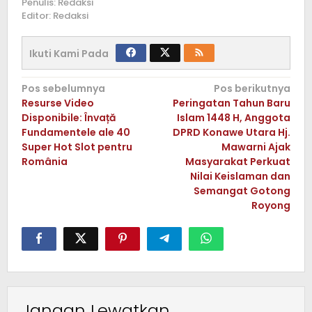
Penulis: Redaksi
Editor: Redaksi
Ikuti Kami Pada
Navigasi
Pos sebelumnya
Pos berikutnya
Resurse Video
Peringatan Tahun Baru
pos
Disponibile: Învață
Islam 1448 H, Anggota
Fundamentele ale 40
DPRD Konawe Utara Hj.
Super Hot Slot pentru
Mawarni Ajak
România
Masyarakat Perkuat
Nilai Keislaman dan
Semangat Gotong
Royong
Jangan Lewatkan