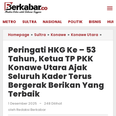
Lewati
ke
konten
METRO
SULTRA
NASIONAL
POLITIK
BISNIS
HUK
Homepage
»
Sultra
»
Konawe
»
Konawe Utara
»
Peringa
HKG
Ke
Peringati HKG Ke – 53
-
Tahun, Ketua TP PKK
53
Tahun,
Konawe Utara Ajak
Ketua
TP
Seluruh Kader Terus
PKK
Bergerak Berikan Yang
Konaw
Utara
Terbaik
Ajak
Seluru
1 Desember 2025
oleh
-
248 Dilihat
Kader
Redaksi
oleh
Redaksi Berkabar
Terus
Berkabar