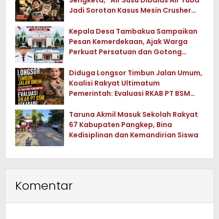
Sengketa, “Air Susu Dibalas Air Tuba”
Jadi Sorotan Kasus Mesin Crusher
Tua di Konawe Utara
Kepala Desa Tambakua Sampaikan
Pesan Kemerdekaan, Ajak Warga
Perkuat Persatuan dan Gotong
Royong
Diduga Longsor Timbun Jalan Umum,
Koalisi Rakyat Ultimatum
Pemerintah: Evaluasi RKAB PT BSM
Sekarang !
Taruna Akmil Masuk Sekolah Rakyat
67 Kabupaten Pangkep, Bina
Kedisiplinan dan Kemandirian Siswa
Komentar