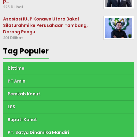
p…
225 Dilihat
Asosiasi IUJP Konawe Utara Bakal
Silaturahmi ke Perusahaan Tambang,
Dorong Pengu…
201 Dilihat
Tag Populer
bittime
PT Amin
Pemkab Konut
LSS
Bupati Konut
PT. Satya Dinamika Mandiri