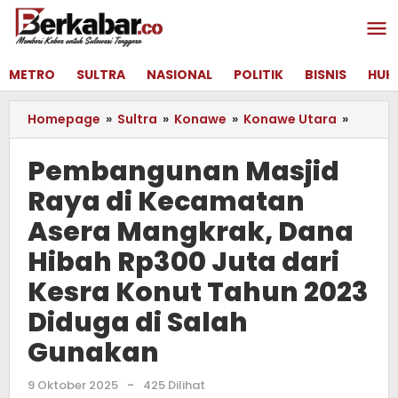
Lewati
ke
konten
METRO
SULTRA
NASIONAL
POLITIK
BISNIS
HUK
Homepage
»
Sultra
»
Konawe
»
Konawe Utara
»
Pemba
Masjid
Raya
Pembangunan Masjid
di
Raya di Kecamatan
Kecam
Asera
Asera Mangkrak, Dana
Mangkr
Dana
Hibah Rp300 Juta dari
Hibah
Kesra Konut Tahun 2023
Rp300
Juta
Diduga di Salah
dari
Gunakan
Kesra
Konut
Tahun
9 Oktober 2025
oleh
-
425 Dilihat