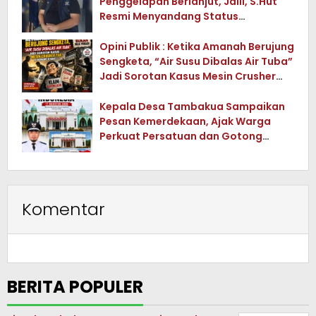
Penggelapan Berlanjut, Jalil, S.Hut
Resmi Menyandang Status
Tersangka
Opini Publik : Ketika Amanah Berujung
Sengketa, “Air Susu Dibalas Air Tuba”
Jadi Sorotan Kasus Mesin Crusher
Tua di Konawe Utara
Kepala Desa Tambakua Sampaikan
Pesan Kemerdekaan, Ajak Warga
Perkuat Persatuan dan Gotong
Royong
Komentar
BERITA POPULER