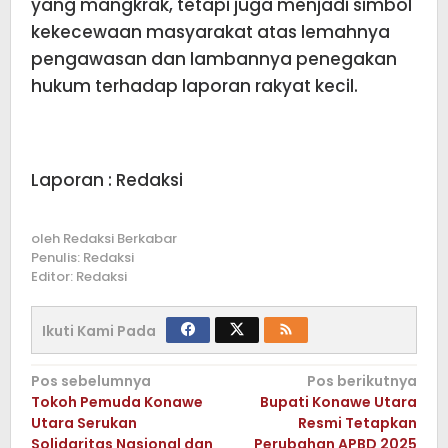
yang mangkrak, tetapi juga menjadi simbol
kekecewaan masyarakat atas lemahnya
pengawasan dan lambannya penegakan
hukum terhadap laporan rakyat kecil.
Laporan : Redaksi
oleh
Redaksi Berkabar
Penulis: Redaksi
Editor: Redaksi
Ikuti Kami Pada
Navigasi
Pos sebelumnya
Pos berikutnya
Tokoh Pemuda Konawe
Bupati Konawe Utara
pos
Utara Serukan
Resmi Tetapkan
Solidaritas Nasional dan
Perubahan APBD 2025