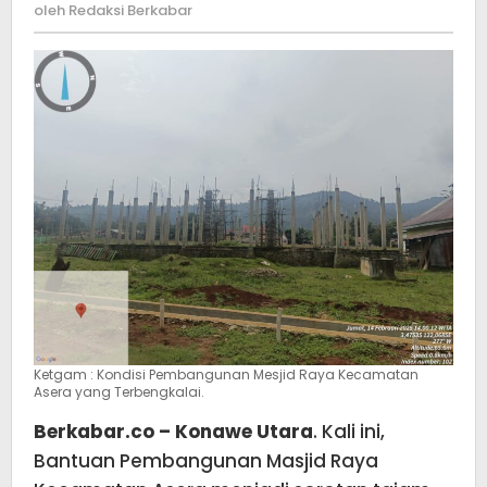
2023
Redaksi
oleh
Redaksi Berkabar
Didug
Berkabar
di
Salah
Gunak
Ketgam : Kondisi Pembangunan Mesjid Raya Kecamatan
Asera yang Terbengkalai.
Berkabar.co – Konawe Utara
. Kali ini,
Bantuan Pembangunan Masjid Raya