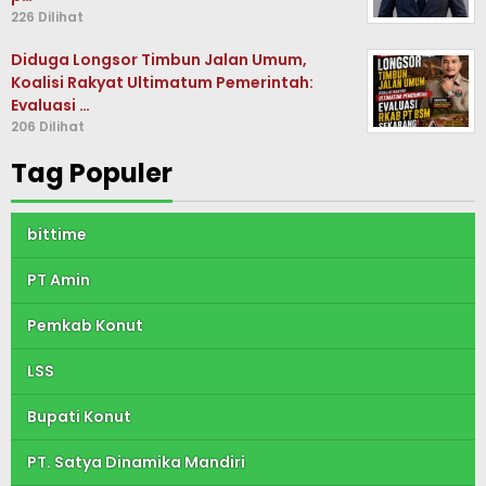
226 Dilihat
Diduga Longsor Timbun Jalan Umum,
Koalisi Rakyat Ultimatum Pemerintah:
Evaluasi …
206 Dilihat
Tag Populer
bittime
PT Amin
Pemkab Konut
LSS
Bupati Konut
PT. Satya Dinamika Mandiri