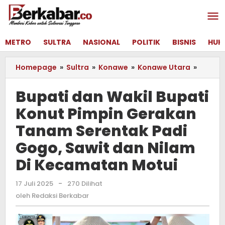
Lewati
ke
konten
METRO
SULTRA
NASIONAL
POLITIK
BISNIS
HUK
Homepage
»
Sultra
»
Konawe
»
Konawe Utara
»
Bupati
dan
Wakil
Bupati dan Wakil Bupati
Bupati
Konut Pimpin Gerakan
Konut
Pimpin
Tanam Serentak Padi
Gerak
Tanam
Gogo, Sawit dan Nilam
Serent
Di Kecamatan Motui
Padi
Gogo,
Sawit
17 Juli 2025
oleh
-
270 Dilihat
Redaksi
dan
oleh
Redaksi Berkabar
Berkabar
Nilam
Di