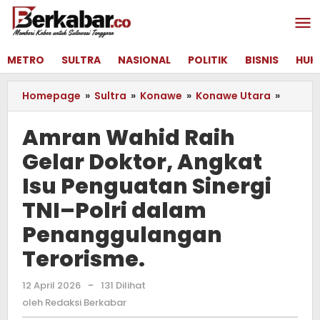
Lewati
ke
konten
METRO
SULTRA
NASIONAL
POLITIK
BISNIS
HUK
Homepage
»
Sultra
»
Konawe
»
Konawe Utara
»
Amran
Wahid
Raih
Amran Wahid Raih
Gelar
Gelar Doktor, Angkat
Doktor
Angka
Isu Penguatan Sinergi
Isu
Pengu
TNI–Polri dalam
Sinergi
Penanggulangan
TNI–
Polri
Terorisme.
dalam
Penan
12 April 2026
oleh
-
131 Dilihat
Terori
Redaksi
oleh
Redaksi Berkabar
Berkabar