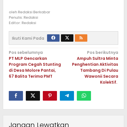
oleh
Redaksi Berkabar
Penulis: Redaksi
Editor: Redaksi
Ikuti Kami Pada
Navigasi
Pos sebelumnya
Pos berikutnya
PT MLP Gencarkan
Ampuh Sultra Minta
pos
Program Cegah Stunting
Penghentian Aktivitas
di Desa Molore Pantai,
Tambang Di Pulau
67 Balita Terima PMT
Wawonii Secara
Kolektif.
Jangan Lewatkan