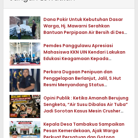
Dana Pokir Untuk Kebutuhan Dasar
Warga, Hj. Mawarni Serahkan
Bantuan Perpipaan Air Bersih di Desa
Watuwula
Pemdes Panggulawu Apresiasi
Mahasiswa KKN UIN Kendari Lakukan
Edukasi Keagamaan Kepada
Warganya
Perkara Dugaan Penipuan dan
Penggelapan Berlanjut, Jalil, S.Hut
Resmi Menyandang Status
Tersangka
Opini Publik : Ketika Amanah Berujung
Sengketa, “Air Susu Dibalas Air Tuba”
Jadi Sorotan Kasus Mesin Crusher
Tua di Konawe Utara
Kepala Desa Tambakua Sampaikan
Pesan Kemerdekaan, Ajak Warga
Perkuat Persatuan dan Gotong