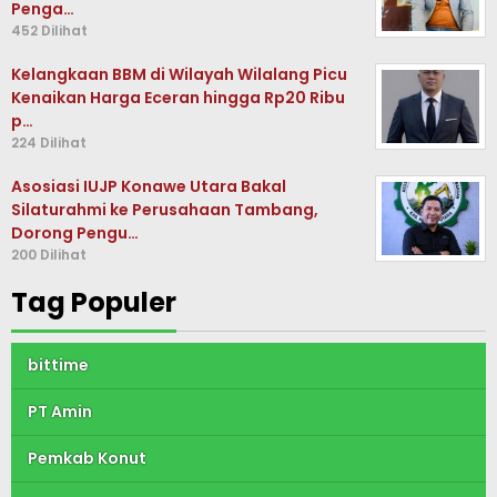
Penga…
452 Dilihat
Kelangkaan BBM di Wilayah Wilalang Picu
Kenaikan Harga Eceran hingga Rp20 Ribu
p…
224 Dilihat
Asosiasi IUJP Konawe Utara Bakal
Silaturahmi ke Perusahaan Tambang,
Dorong Pengu…
200 Dilihat
Tag Populer
bittime
PT Amin
Pemkab Konut