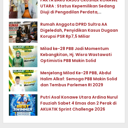
FAKTA BARU KASUS CRUSHER KONAWE
UTARA : Status Kepemilikan Sedang
Diuji di Pengadilan Perdata,
Penetapan Tersangka Dr. Ruksamin
Dinilai Prematur
Rumah Anggota DPRD Sultra AA
Digeledah, Penyidikan Kasus Dugaan
Korupsi PSR Rp7,5 Miliar
Milad ke-28 PBB Jadi Momentum
Kebangkitan, Hj. Wisra Wastawati
Optimistis PBB Makin Solid
Menjelang Milad Ke-28 PBB, Abdul
Halim Alkaf: Semoga PBB Makin Solid
dan Tembus Parlemen RI 2029
Putri Asal Konawe Utara Ardina Nurul
Fauziah Sabet 4 Emas dan 2 Perak di
AKUATIK Sprint Challenge 2026