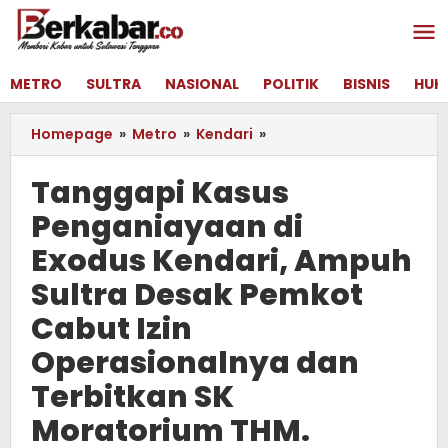
Lewati
ke
konten
METRO
SULTRA
NASIONAL
POLITIK
BISNIS
HUK
Homepage
»
Metro
»
Kendari
»
Tanggapi
Kasus
Penganiayaan
Tanggapi Kasus
di
Penganiayaan di
Exodus
Kendari,
Exodus Kendari, Ampuh
Ampuh
Sultra
Sultra Desak Pemkot
Desak
Cabut Izin
Pemkot
Cabut
Operasionalnya dan
Izin
Terbitkan SK
Operasionalnya
dan
Moratorium THM.
Terbitkan