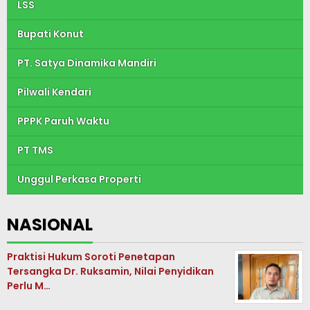
LSS
Bupati Konut
PT. Satya Dinamika Mandiri
Pilwali Kendari
PPPK Paruh Waktu
PT TMS
Unggul Perkasa Properti
NASIONAL
Praktisi Hukum Soroti Penetapan
Tersangka Dr. Ruksamin, Nilai Penyidikan
Perlu M…