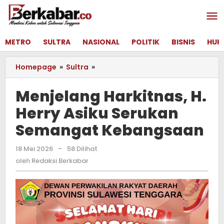
Lewati
ke
konten
METRO
SULTRA
NASIONAL
POLITIK
BISNIS
HUK
Homepage
»
Sultra
»
Menjelang
Harkitnas,
H.
Menjelang Harkitnas, H.
Herry
Herry Asiku Serukan
Asiku
Serukan
Semangat Kebangsaan
Semangat
Kebangsaan
18 Mei 2026
oleh
-
58 Dilihat
Redaksi
oleh
Redaksi Berkabar
Berkabar