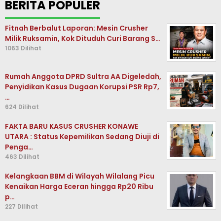
BERITA POPULER
Fitnah Berbalut Laporan: Mesin Crusher
Milik Ruksamin, Kok Dituduh Curi Barang S…
1063 Dilihat
Rumah Anggota DPRD Sultra AA Digeledah,
Penyidikan Kasus Dugaan Korupsi PSR Rp7,
…
624 Dilihat
FAKTA BARU KASUS CRUSHER KONAWE
UTARA : Status Kepemilikan Sedang Diuji di
Penga…
463 Dilihat
Kelangkaan BBM di Wilayah Wilalang Picu
Kenaikan Harga Eceran hingga Rp20 Ribu
p…
227 Dilihat