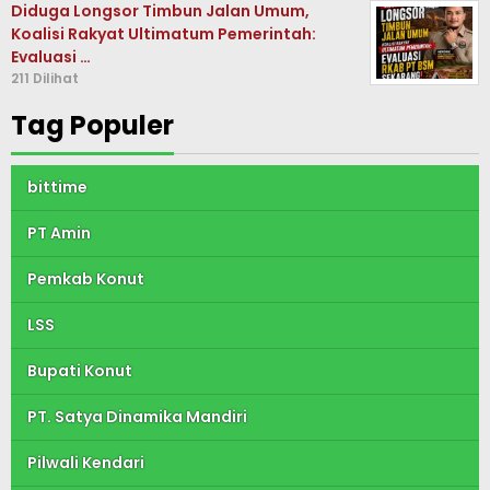
Diduga Longsor Timbun Jalan Umum,
Koalisi Rakyat Ultimatum Pemerintah:
Evaluasi …
211 Dilihat
Tag Populer
bittime
PT Amin
Pemkab Konut
LSS
Bupati Konut
PT. Satya Dinamika Mandiri
Pilwali Kendari