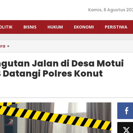
Kamis, 6 Agustus 20
OLITIK
BISNIS
HUKUM
EKONOMI
PERISTIWA
ara
»
Laporan
Dugaan
Pungutan
gutan Jalan di Desa Motui
Jalan
Datangi Polres Konut
di
Desa
Motui
Belum
Jelas,
AMKMB
Datangi
Polres
Konut