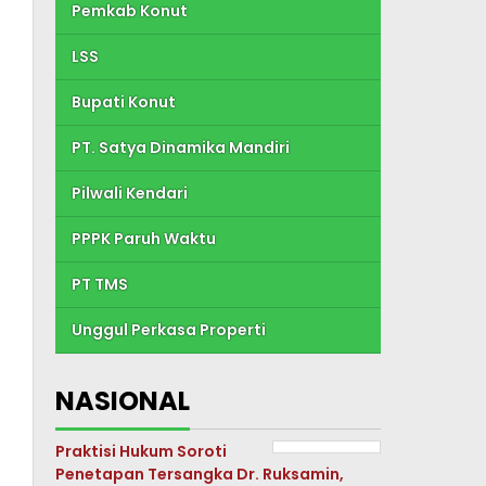
Pemkab Konut
LSS
Bupati Konut
PT. Satya Dinamika Mandiri
Pilwali Kendari
PPPK Paruh Waktu
PT TMS
Unggul Perkasa Properti
NASIONAL
Praktisi Hukum Soroti
Penetapan Tersangka Dr. Ruksamin,