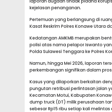
laporan dugaan tindak pidana korupsi 
kejelasan penanganan.
Pertemuan yang berlangsung di ruang k
Kasat Reskrim Polres Konawe Utara d
Kedatangan AMKMB merupakan bentuk 
polisi atas nama pelapor Iswanto ya
Polda Sulawesi Tenggara ke Polres K
Namun, hingga Mei 2026, laporan ter
perkembangan signifikan dalam pro
Kasus yang dilaporkan berkaitan den
pungutan retribusi perlintasan jalan 
Kecamatan Motui, Kabupaten Konawe 
dump truck (DT) milik perusahaan t
sebesar Rp15 ribu setiap kali melintas