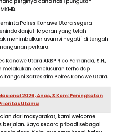
 mana perginya dana hasil pungutan
 AMKMB.
eminta Polres Konawe Utara segera
indaklanjuti laporan yang telah
idak menimbulkan asumsi negatif di tengah
penanganan perkara.
es Konawe Utara AKBP Rico Fernanda, S.H.,
kan melakukan penelusuran terhadap
ditangani Satreskrim Polres Konawe Utara.
Nasional 2026, Anas, S.Kom: Peningkatan
Prioritas Utama
aian dari masyarakat, kami welcome.
 berjalan. Saya secara pribadi sebagai