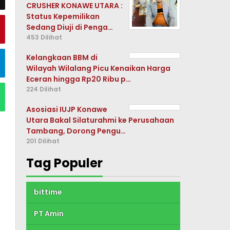
CRUSHER KONAWE UTARA :
Status Kepemilikan
Sedang Diuji di Penga…
453 Dilihat
Kelangkaan BBM di
Wilayah Wilalang Picu Kenaikan Harga
Eceran hingga Rp20 Ribu p…
224 Dilihat
Asosiasi IUJP Konawe
Utara Bakal Silaturahmi ke Perusahaan
Tambang, Dorong Pengu…
201 Dilihat
Tag Populer
bittime
PT Amin