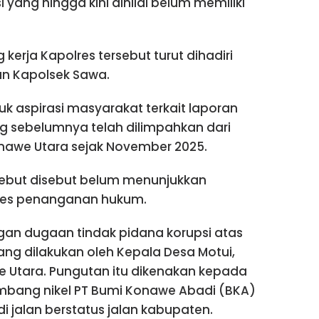
yang hingga kini dinilai belum memiliki
erja Kapolres tersebut turut dihadiri
an Kapolsek Sawa.
aspirasi masyarakat terkait laporan
ng sebelumnya telah dilimpahkan dari
onawe Utara sejak November 2025.
sebut disebut belum menunjukkan
ses penanganan hukum.
gan dugaan tindak pidana korupsi atas
yang dilakukan oleh Kepala Desa Motui,
Utara. Pungutan itu dikenakan kepada
ambang nikel PT Bumi Konawe Abadi (BKA)
 di jalan berstatus jalan kabupaten.