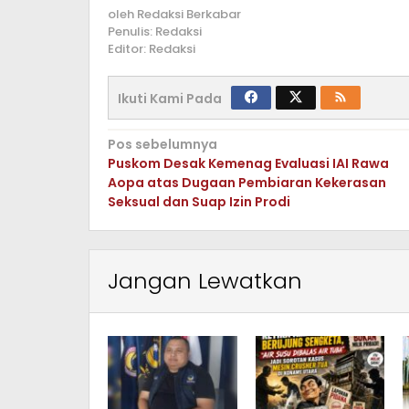
oleh
Redaksi Berkabar
Penulis: Redaksi
Editor: Redaksi
Ikuti Kami Pada
Navigasi
Pos sebelumnya
Puskom Desak Kemenag Evaluasi IAI Rawa
pos
Aopa atas Dugaan Pembiaran Kekerasan
Seksual dan Suap Izin Prodi
Jangan Lewatkan