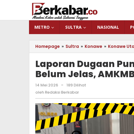
Lewati
ke
konten
METRO
SULTRA
NASIONAL
P
Homepage
»
Sultra
»
Konawe
»
Konawe Ut
Laporan Dugaan Pun
Belum Jelas, AMKMB 
14 Mei 2026
oleh
-
189 Dilihat
Redaksi
oleh
Redaksi Berkabar
Berkabar