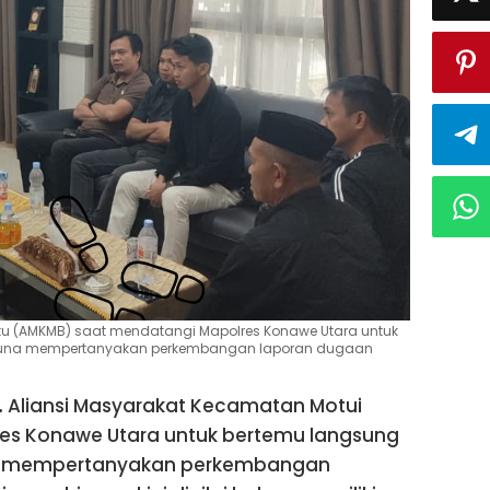
atu (AMKMB) saat mendatangi Mapolres Konawe Utara untuk
 guna mempertanyakan perkembangan laporan dugaan
.
Aliansi Masyarakat Kecamatan Motui
es Konawe Utara untuk bertemu langsung
na mempertanyakan perkembangan