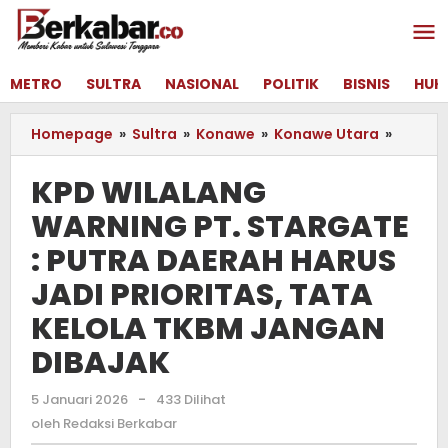
Lewati
ke
konten
METRO
SULTRA
NASIONAL
POLITIK
BISNIS
HUK
Homepage
»
Sultra
»
Konawe
»
Konawe Utara
»
KPD
WILAL
WARNI
KPD WILALANG
PT.
WARNING PT. STARGATE
STARG
:
: PUTRA DAERAH HARUS
PUTRA
DAERA
JADI PRIORITAS, TATA
HARUS
KELOLA TKBM JANGAN
JADI
PRIORI
DIBAJAK
TATA
KELOLA
5 Januari 2026
oleh
-
433 Dilihat
TKBM
Redaksi
oleh
Redaksi Berkabar
JANGA
Berkabar