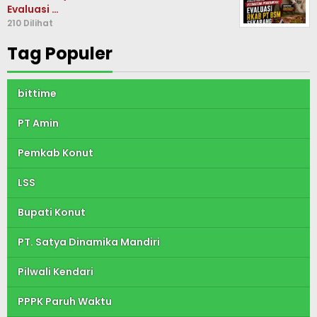
Evaluasi …
210 Dilihat
Tag Populer
bittime
PT Amin
Pemkab Konut
LSS
Bupati Konut
PT. Satya Dinamika Mandiri
Pilwali Kendari
PPPK Paruh Waktu