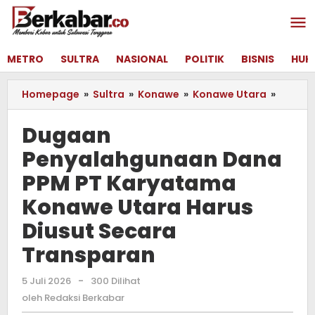
Lewati
ke
konten
METRO
SULTRA
NASIONAL
POLITIK
BISNIS
HUK
Homepage
»
Sultra
»
Konawe
»
Konawe Utara
»
Dugaa
Penya
Dana
Dugaan
PPM
Penyalahgunaan Dana
PT
Karya
PPM PT Karyatama
Konaw
Utara
Konawe Utara Harus
Harus
Diusut Secara
Diusut
Secara
Transparan
Transp
5 Juli 2026
oleh
-
300 Dilihat
Redaksi
oleh
Redaksi Berkabar
Berkabar