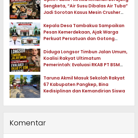
Sengketa, “Air Susu Dibalas Air Tuba”
Jadi Sorotan Kasus Mesin Crusher
Tua di Konawe Utara
Kepala Desa Tambakua Sampaikan
Pesan Kemerdekaan, Ajak Warga
Perkuat Persatuan dan Gotong
Royong
Diduga Longsor Timbun Jalan Umum,
Koalisi Rakyat Ultimatum
Pemerintah: Evaluasi RKAB PT BSM
Sekarang !
Taruna Akmil Masuk Sekolah Rakyat
67 Kabupaten Pangkep, Bina
Kedisiplinan dan Kemandirian Siswa
Komentar