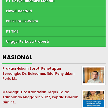
PT. Satya Dinamika Mandiri
Pilwali Kendari
PPPK Paruh Waktu
PT TMS
Unggul Perkasa Properti
NASIONAL
Praktisi Hukum Soroti Penetapan
Tersangka Dr. Ruksamin, Nilai Penyidikan
Perlu M…
Mendagri Tito Karnavian Tegas Tolak
Tambahan Anggaran 2027, Kepala Daerah
Dimint…