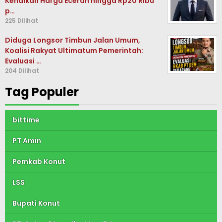
Kenaikan Harga Eceran hingga Rp20 Ribu
p…
225 Dilihat
Diduga Longsor Timbun Jalan Umum,
Koalisi Rakyat Ultimatum Pemerintah:
Evaluasi …
204 Dilihat
Tag Populer
bittime
PT Amin
Pemkab Konut
LSS
Bupati Konut