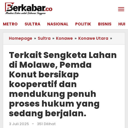
Lewati
ke
konten
METRO
SULTRA
NASIONAL
POLITIK
BISNIS
HUK
Homepage
»
Sultra
»
Konawe
»
Konawe Utara
»
Terkait
Sengk
Lahan
Terkait Sengketa Lahan
di
di Molawe, Pemda
Molaw
Pemda
Konut bersikap
Konut
bersik
kooperatif dan
kooper
mendukung penuh
dan
mendu
proses hukum yang
penuh
sedang berjalan.
proses
hukum
yang
3 Juli 2025
oleh
-
351 Dilihat