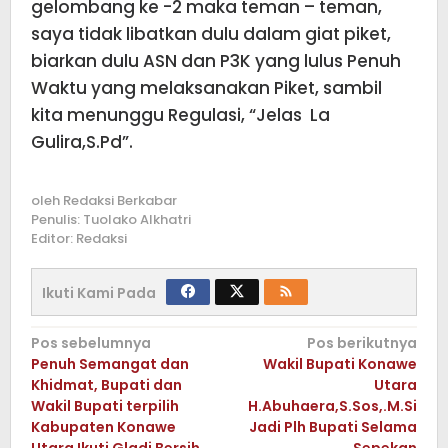
gelombang ke -2 maka teman – teman,
saya tidak libatkan dulu dalam giat piket,
biarkan dulu ASN dan P3K yang lulus Penuh
Waktu yang melaksanakan Piket, sambil
kita menunggu Regulasi, “Jelas La
Gulira,S.Pd”.
oleh
Redaksi Berkabar
Penulis: Tuolako Alkhatri
Editor: Redaksi
Ikuti Kami Pada
Navigasi
Pos sebelumnya
Pos berikutnya
Penuh Semangat dan
Wakil Bupati Konawe
pos
Khidmat, Bupati dan
Utara
Wakil Bupati terpilih
H.Abuhaera,S.Sos,.M.Si
Kabupaten Konawe
Jadi Plh Bupati Selama