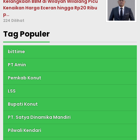
Kelangkaan BBM di Wilayah Wilalang Picu
Kenaikan Harga Eceran hingga Rp20 Ribu
p…
224 Dilihat
Tag Populer
bittime
PT Amin
Pemkab Konut
LSS
Bupati Konut
PT. Satya Dinamika Mandiri
Pilwali Kendari