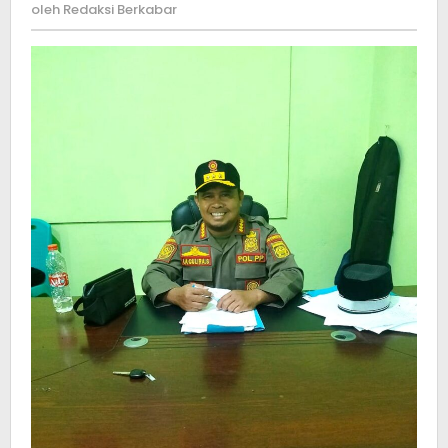
140
Redaksi
oleh
Redaksi Berkabar
PHL
Berkabar
Satpol
PP