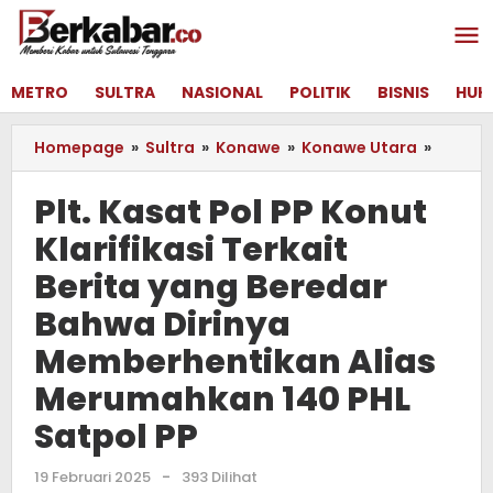
Lewati
ke
konten
METRO
SULTRA
NASIONAL
POLITIK
BISNIS
HUK
Homepage
»
Sultra
»
Konawe
»
Konawe Utara
»
Plt.
Kasat
Pol
Plt. Kasat Pol PP Konut
PP
Klarifikasi Terkait
Konut
Klarifi
Berita yang Beredar
Terkait
Berita
Bahwa Dirinya
yang
Memberhentikan Alias
Bereda
Bahwa
Merumahkan 140 PHL
Dirinya
Satpol PP
Membe
Alias
Merum
19 Februari 2025
oleh
-
393 Dilihat