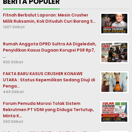
BERITA POPULER
Fitnah Berbalut Laporan: Mesin Crusher
Milik Ruksamin, Kok Dituduh Curi Barang S…
1007 Dilihat
Rumah Anggota DPRD Sultra AA Digeledah,
Penyidikan Kasus Dugaan Korupsi PSR Rp7,
…
603 Dilihat
FAKTA BARU KASUS CRUSHER KONAWE
UTARA : Status Kepemilikan Sedang Diuji di
Penga…
449 Dilihat
Forum Pemuda Morosi Tolak Sistem
Rekrutmen PT VDNI yang Diduga Tertutup,
Minta K…
390 Dilihat