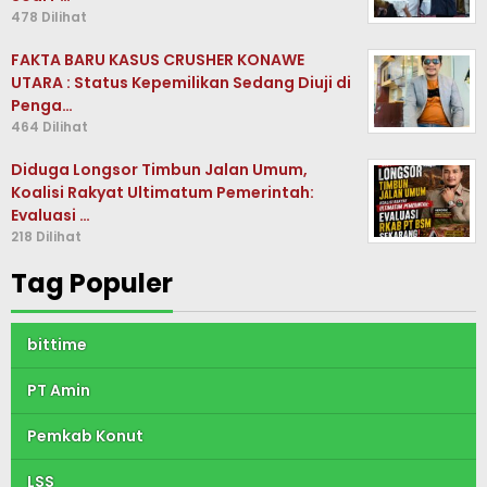
478 Dilihat
FAKTA BARU KASUS CRUSHER KONAWE
UTARA : Status Kepemilikan Sedang Diuji di
Penga…
464 Dilihat
Diduga Longsor Timbun Jalan Umum,
Koalisi Rakyat Ultimatum Pemerintah:
Evaluasi …
218 Dilihat
Tag Populer
bittime
PT Amin
Pemkab Konut
LSS