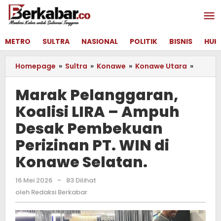
Lewati
ke
konten
METRO
SULTRA
NASIONAL
POLITIK
BISNIS
HUK
Homepage
»
Sultra
»
Konawe
»
Konawe Utara
»
Marak
Pelang
Koalisi
Marak Pelanggaran,
LIRA
Koalisi LIRA – Ampuh
–
Ampuh
Desak Pembekuan
Desak
Pembe
Perizinan PT. WIN di
Perizin
Konawe Selatan.
PT.
WIN
di
16 Mei 2026
oleh
-
83 Dilihat
Redaksi
Konaw
oleh
Redaksi Berkabar
Berkabar
Selata