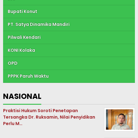
Bupati Konut
PT. Satya Dinamika Mandiri
Pilwali Kendari
KONI Kolaka
OPD
PPPK Paruh Waktu
NASIONAL
Praktisi Hukum Soroti Penetapan
Tersangka Dr. Ruksamin, Nilai Penyidikan
Perlu M…