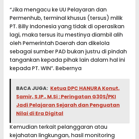
“Jika mengacu ke UU Pelayaran dan
Permenhub, terminal khusus (tersus) milik
PT. Billy Indonesia yang tidak di operasikan
lagi, maka tersus itu mestinya diambil alih
oleh Pemerintah Daerah dan dikelola
sebagai sumber PAD bukan justru di pindah
tangankan kepada pihak lain dalam hal ini
kepada PT. WIN”. Bebernya
BACA JUGA:
Ketua DPC HANURA Konut,
Samir, S.IP., M.Si : Peringatan G30S/PKI
Jadi Pelajaran Sejarah dan Penguatan
Nilai di Era Digital
Kemudian terkait pelanggaran atau
kejahatan lingkungan, hasil monitoring