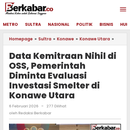
Lewati
ke
konten
METRO
SULTRA
NASIONAL
POLITIK
BISNIS
HUK
Homepage
»
Sultra
»
Konawe
»
Konawe Utara
»
Data
Kemitr
Nihil
Data Kemitraan Nihil di
di
OSS, Pemerintah
OSS,
Pemeri
Diminta Evaluasi
Dimint
Evaluas
Investasi Smelter di
Investa
Konawe Utara
Smelte
di
Konaw
6 Februari 2026
oleh
-
277 Dilihat
Redaksi
Utara
oleh
Redaksi Berkabar
Berkabar