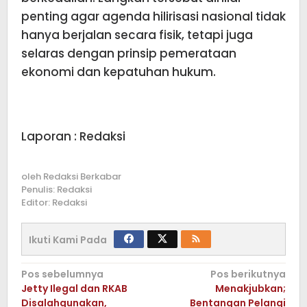
penting agar agenda hilirisasi nasional tidak
hanya berjalan secara fisik, tetapi juga
selaras dengan prinsip pemerataan
ekonomi dan kepatuhan hukum.
Laporan : Redaksi
oleh
Redaksi Berkabar
Penulis: Redaksi
Editor: Redaksi
Ikuti Kami Pada
Navigasi
Pos sebelumnya
Pos berikutnya
Jetty Ilegal dan RKAB
Menakjubkan;
pos
Disalahgunakan,
Bentangan Pelangi