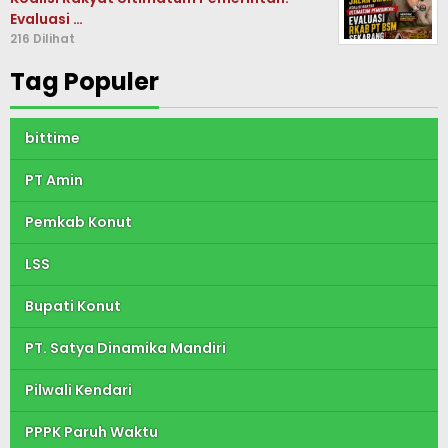
Evaluasi …
216 Dilihat
Tag Populer
bittime
PT Amin
Pemkab Konut
LSS
Bupati Konut
PT. Satya Dinamika Mandiri
Pilwali Kendari
PPPK Paruh Waktu