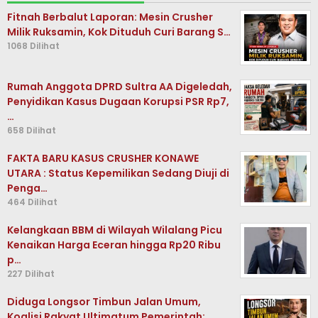
Fitnah Berbalut Laporan: Mesin Crusher
Milik Ruksamin, Kok Dituduh Curi Barang S…
1068 Dilihat
Rumah Anggota DPRD Sultra AA Digeledah,
Penyidikan Kasus Dugaan Korupsi PSR Rp7,
…
658 Dilihat
FAKTA BARU KASUS CRUSHER KONAWE
UTARA : Status Kepemilikan Sedang Diuji di
Penga…
464 Dilihat
Kelangkaan BBM di Wilayah Wilalang Picu
Kenaikan Harga Eceran hingga Rp20 Ribu
p…
227 Dilihat
Diduga Longsor Timbun Jalan Umum,
Koalisi Rakyat Ultimatum Pemerintah: