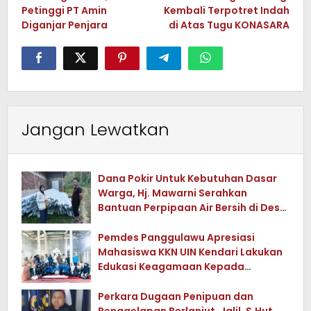
Petinggi PT Amin
Kembali Terpotret Indah
Diganjar Penjara
di Atas Tugu KONASARA
Jangan Lewatkan
Dana Pokir Untuk Kebutuhan Dasar
Warga, Hj. Mawarni Serahkan
Bantuan Perpipaan Air Bersih di Desa
Watuwula
Pemdes Panggulawu Apresiasi
Mahasiswa KKN UIN Kendari Lakukan
Edukasi Keagamaan Kepada
Warganya
Perkara Dugaan Penipuan dan
Penggelapan Berlanjut, Jalil, S.Hut