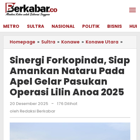
Lewati
ke
konten
METRO
SULTRA
NASIONAL
POLITIK
BISNIS
HUK
Homepage
»
Sultra
»
Konawe
»
Konawe Utara
»
Sinergi
Forkop
Siap
Sinergi Forkopinda, Siap
Amank
Amankan Nataru Pada
Nataru
Pada
Apel Gelar Pasukan
Apel
Gelar
Operasi Lilin Anoa 2025
Pasuk
Operas
20 Desember 2025
oleh
-
176 Dilihat
Lilin
Redaksi
oleh
Redaksi Berkabar
Anoa
Berkabar
2025