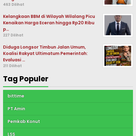
463 Dilihat
Kelangkaan BBM di Wilayah Wilalang Picu
Kenaikan Harga Eceran hingga Rp20 Ribu
p…
227 Dilihat
Diduga Longsor Timbun Jalan Umum,
Koalisi Rakyat Ultimatum Pemerintah:
Evaluasi …
211 Dilihat
Tag Populer
bittime
PT Amin
Pemkab Konut
LSS