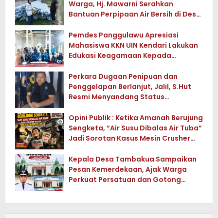
Warga, Hj. Mawarni Serahkan
Bantuan Perpipaan Air Bersih di Desa
Watuwula
Pemdes Panggulawu Apresiasi
Mahasiswa KKN UIN Kendari Lakukan
Edukasi Keagamaan Kepada
Warganya
Perkara Dugaan Penipuan dan
Penggelapan Berlanjut, Jalil, S.Hut
Resmi Menyandang Status
Tersangka
Opini Publik : Ketika Amanah Berujung
Sengketa, “Air Susu Dibalas Air Tuba”
Jadi Sorotan Kasus Mesin Crusher
Tua di Konawe Utara
Kepala Desa Tambakua Sampaikan
Pesan Kemerdekaan, Ajak Warga
Perkuat Persatuan dan Gotong
Royong