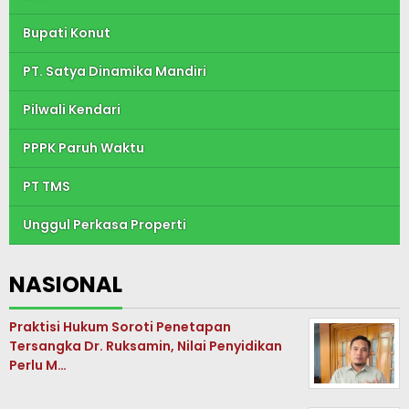
Bupati Konut
PT. Satya Dinamika Mandiri
Pilwali Kendari
PPPK Paruh Waktu
PT TMS
Unggul Perkasa Properti
NASIONAL
Praktisi Hukum Soroti Penetapan
Tersangka Dr. Ruksamin, Nilai Penyidikan
Perlu M…