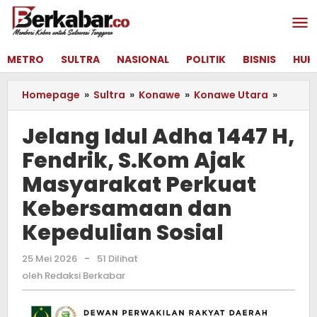
Lewati
ke
konten
METRO
SULTRA
NASIONAL
POLITIK
BISNIS
HUK
Homepage
»
Sultra
»
Konawe
»
Konawe Utara
»
Jelang
Idul
Adha
Jelang Idul Adha 1447 H,
1447
Fendrik, S.Kom Ajak
H,
Fendrik
Masyarakat Perkuat
S.Kom
Ajak
Kebersamaan dan
Masya
Kepedulian Sosial
Perkua
Keber
dan
25 Mei 2026
oleh
-
51 Dilihat
Redaksi
Kepedu
oleh
Redaksi Berkabar
Berkabar
Sosial