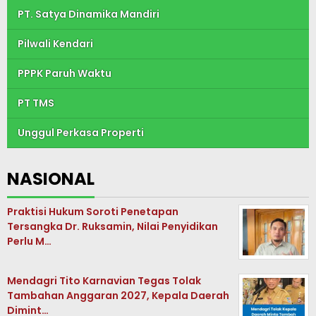
PT. Satya Dinamika Mandiri
Pilwali Kendari
PPPK Paruh Waktu
PT TMS
Unggul Perkasa Properti
NASIONAL
Praktisi Hukum Soroti Penetapan
Tersangka Dr. Ruksamin, Nilai Penyidikan
Perlu M…
Mendagri Tito Karnavian Tegas Tolak
Tambahan Anggaran 2027, Kepala Daerah
Dimint…