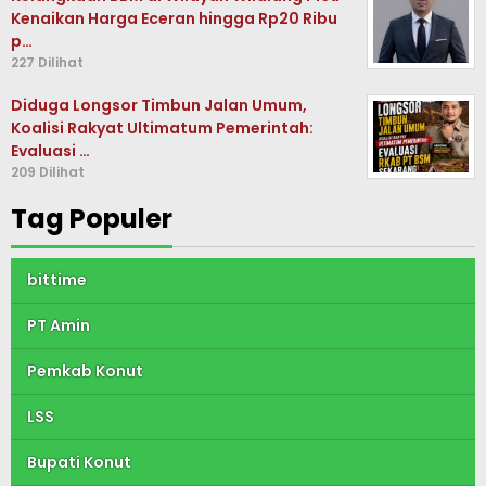
Kenaikan Harga Eceran hingga Rp20 Ribu
p…
227 Dilihat
Diduga Longsor Timbun Jalan Umum,
Koalisi Rakyat Ultimatum Pemerintah:
Evaluasi …
209 Dilihat
Tag Populer
bittime
PT Amin
Pemkab Konut
LSS
Bupati Konut