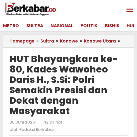
Lewati
ke
konten
METRO
SULTRA
NASIONAL
POLITIK
BISNIS
HUK
Homepage
»
Sultra
»
Konawe
»
Konawe Utara
»
HUT
Bhaya
ke-
HUT Bhayangkara ke-
80,
80, Kades Wawoheo
Kades
Wawoh
Daris H., S.Si: Polri
Daris
H.,
Semakin Presisi dan
S.Si:
Dekat dengan
Polri
Semak
Masyarakat
Presisi
dan
30 Juni 2026
oleh
-
42 Dilihat
Dekat
Redaksi
oleh
Redaksi Berkabar
denga
Berkabar