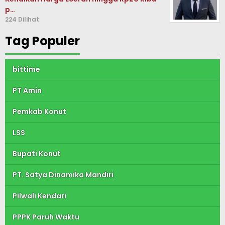
p…
224 Dilihat
Tag Populer
bittime
PT Amin
Pemkab Konut
LSS
Bupati Konut
PT. Satya Dinamika Mandiri
Pilwali Kendari
PPPK Paruh Waktu