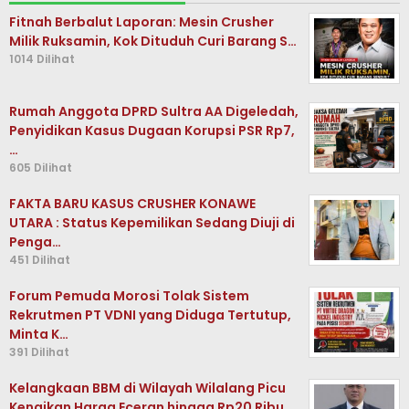
Fitnah Berbalut Laporan: Mesin Crusher
Milik Ruksamin, Kok Dituduh Curi Barang S…
1014 Dilihat
Rumah Anggota DPRD Sultra AA Digeledah,
Penyidikan Kasus Dugaan Korupsi PSR Rp7,
…
605 Dilihat
FAKTA BARU KASUS CRUSHER KONAWE
UTARA : Status Kepemilikan Sedang Diuji di
Penga…
451 Dilihat
Forum Pemuda Morosi Tolak Sistem
Rekrutmen PT VDNI yang Diduga Tertutup,
Minta K…
391 Dilihat
Kelangkaan BBM di Wilayah Wilalang Picu
Kenaikan Harga Eceran hingga Rp20 Ribu