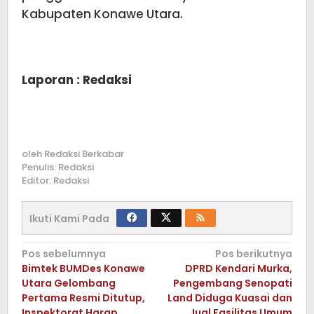
Kabupaten Konawe Utara.
Laporan : Redaksi
oleh
Redaksi Berkabar
Penulis: Redaksi
Editor: Redaksi
Ikuti Kami Pada
Navigasi
Pos sebelumnya
Pos berikutnya
Bimtek BUMDes Konawe
DPRD Kendari Murka,
pos
Utara Gelombang
Pengembang Senopati
Pertama Resmi Ditutup,
Land Diduga Kuasai dan
Inspektorat Harap
Jual Fasilitas Umum