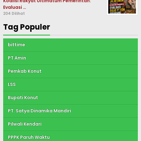
Koalisi Rakyat Ultimatum Pemerintah:
Evaluasi …
204 Dilihat
Tag Populer
bittime
PT Amin
Pemkab Konut
LSS
Bupati Konut
PT. Satya Dinamika Mandiri
Pilwali Kendari
PPPK Paruh Waktu