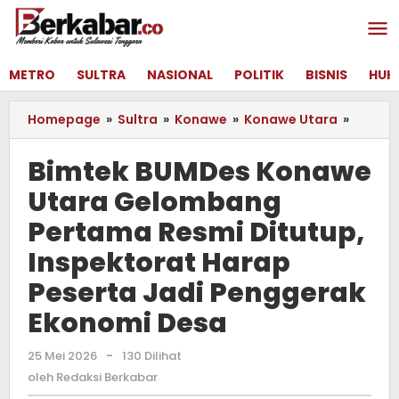
Lewati
ke
konten
METRO
SULTRA
NASIONAL
POLITIK
BISNIS
HUK
Homepage
»
Sultra
»
Konawe
»
Konawe Utara
»
Bimtek
BUMDe
Konaw
Bimtek BUMDes Konawe
Utara
Utara Gelombang
Gelom
Perta
Pertama Resmi Ditutup,
Resmi
Ditutu
Inspektorat Harap
Inspek
Peserta Jadi Penggerak
Harap
Pesert
Ekonomi Desa
Jadi
Pengg
25 Mei 2026
oleh
-
130 Dilihat
Ekono
Redaksi
oleh
Redaksi Berkabar
Desa
Berkabar