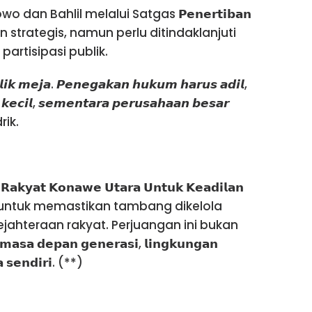
dan Bahlil melalui Satgas 𝗣𝗲𝗻𝗲𝗿𝘁𝗶𝗯𝗮𝗻
ijakan strategis, namun perlu ditindaklanjuti
rtisipasi publik.
𝙡𝙞𝙠 𝙢𝙚𝙟𝙖. 𝙋𝙚𝙣𝙚𝙜𝙖𝙠𝙖𝙣 𝙝𝙪𝙠𝙪𝙢 𝙝𝙖𝙧𝙪𝙨 𝙖𝙙𝙞𝙡,
 𝙠𝙚𝙘𝙞𝙡, 𝙨𝙚𝙢𝙚𝙣𝙩𝙖𝙧𝙖 𝙥𝙚𝙧𝙪𝙨𝙖𝙝𝙖𝙖𝙣 𝙗𝙚𝙨𝙖𝙧
drik.
𝗮𝘁 𝗞𝗼𝗻𝗮𝘄𝗲 𝗨𝘁𝗮𝗿𝗮 𝗨𝗻𝘁𝘂𝗸 𝗞𝗲𝗮𝗱𝗶𝗹𝗮𝗻
epan untuk memastikan tambang dikelola
jahteraan rakyat. Perjuangan ini bukan
𝗲𝗽𝗮𝗻 𝗴𝗲𝗻𝗲𝗿𝗮𝘀𝗶, 𝗹𝗶𝗻𝗴𝗸𝘂𝗻𝗴𝗮𝗻
𝗮 𝘀𝗲𝗻𝗱𝗶𝗿𝗶. (**)