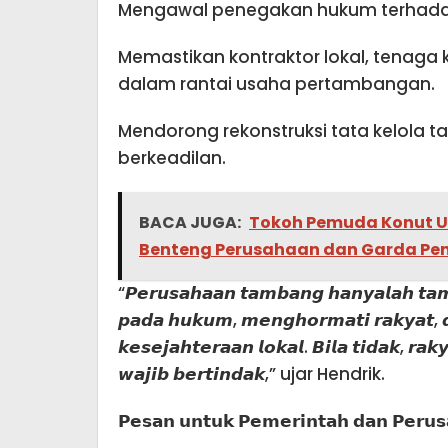
Mengawal penegakan hukum terhadap
Memastikan kontraktor lokal, tenaga 
dalam rantai usaha pertambangan.
Mendorong rekonstruksi tata kelola t
berkeadilan.
BACA JUGA:
Tokoh Pemuda Konut Uk
Benteng Perusahaan dan Garda Pen
“𝙋𝙚𝙧𝙪𝙨𝙖𝙝𝙖𝙖𝙣 𝙩𝙖𝙢𝙗𝙖𝙣𝙜 𝙝𝙖𝙣𝙮𝙖𝙡𝙖𝙝 𝙩𝙖𝙢
𝙥𝙖𝙙𝙖 𝙝𝙪𝙠𝙪𝙢, 𝙢𝙚𝙣𝙜𝙝𝙤𝙧𝙢𝙖𝙩𝙞 𝙧𝙖𝙠𝙮𝙖𝙩, 𝙙
𝙠𝙚𝙨𝙚𝙟𝙖𝙝𝙩𝙚𝙧𝙖𝙖𝙣 𝙡𝙤𝙠𝙖𝙡. 𝘽𝙞𝙡𝙖 𝙩𝙞𝙙𝙖𝙠, 𝙧𝙖
𝙬𝙖𝙟𝙞𝙗 𝙗𝙚𝙧𝙩𝙞𝙣𝙙𝙖𝙠,” ujar Hendrik.
𝗣𝗲𝘀𝗮𝗻 𝘂𝗻𝘁𝘂𝗸 𝗣𝗲𝗺𝗲𝗿𝗶𝗻𝘁𝗮𝗵 𝗱𝗮𝗻 𝗣𝗲𝗿𝘂𝘀