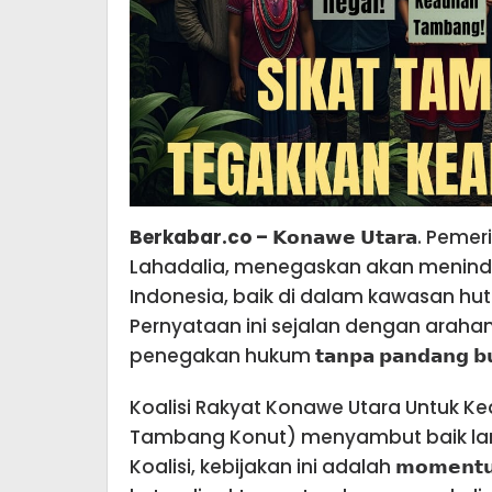
Berkabar.co – 𝗞𝗼𝗻𝗮𝘄𝗲 𝗨𝘁𝗮𝗿𝗮
. Pemeri
Lahadalia, menegaskan akan menindak tegas
Indonesia, baik di dalam kawasan hu
Pernyataan ini sejalan dengan arah
penegakan hukum 𝘁𝗮𝗻𝗽𝗮 𝗽𝗮𝗻𝗱𝗮𝗻𝗴 𝗯𝘂
Koalisi Rakyat Konawe Utara Untuk Ke
Tambang Konut) menyambut baik langk
Koalisi, kebijakan ini adalah 𝗺𝗼𝗺𝗲𝗻𝘁