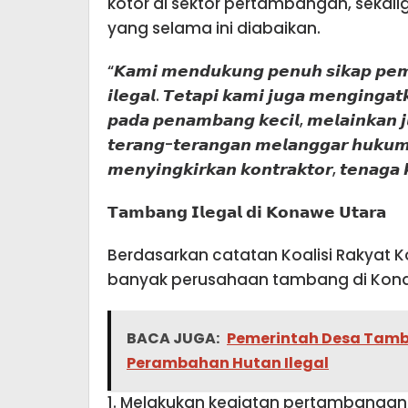
kotor di sektor pertambangan, sekali
yang selama ini diabaikan.
“𝙆𝙖𝙢𝙞 𝙢𝙚𝙣𝙙𝙪𝙠𝙪𝙣𝙜 𝙥𝙚𝙣𝙪𝙝 𝙨𝙞𝙠𝙖𝙥 𝙥𝙚𝙢
𝙞𝙡𝙚𝙜𝙖𝙡. 𝙏𝙚𝙩𝙖𝙥𝙞 𝙠𝙖𝙢𝙞 𝙟𝙪𝙜𝙖 𝙢𝙚𝙣𝙜𝙞𝙣𝙜𝙖
𝙥𝙖𝙙𝙖 𝙥𝙚𝙣𝙖𝙢𝙗𝙖𝙣𝙜 𝙠𝙚𝙘𝙞𝙡, 𝙢𝙚𝙡𝙖𝙞𝙣𝙠𝙖𝙣 
𝙩𝙚𝙧𝙖𝙣𝙜-𝙩𝙚𝙧𝙖𝙣𝙜𝙖𝙣 𝙢𝙚𝙡𝙖𝙣𝙜𝙜𝙖𝙧 𝙝𝙪𝙠𝙪𝙢
𝙢𝙚𝙣𝙮𝙞𝙣𝙜𝙠𝙞𝙧𝙠𝙖𝙣 𝙠𝙤𝙣𝙩𝙧𝙖𝙠𝙩𝙤𝙧, 𝙩𝙚𝙣𝙖
𝗧𝗮𝗺𝗯𝗮𝗻𝗴 𝗜𝗹𝗲𝗴𝗮𝗹 𝗱𝗶 𝗞𝗼𝗻𝗮𝘄𝗲 𝗨𝘁𝗮𝗿𝗮
Berdasarkan catatan Koalisi Rakyat 
banyak perusahaan tambang di Kona
BACA JUGA:
Pemerintah Desa Tam
Perambahan Hutan Ilegal
1. Melakukan kegiatan pertambangan