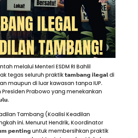
ntah melalui Menteri ESDM RI Bahlil
 seluruh praktik 𝘁𝗮𝗺𝗯𝗮𝗻𝗴 𝗶𝗹𝗲𝗴𝗮𝗹 di
tan maupun di luar kawasan tanpa IUP.
an Presiden Prabowo yang menekankan
𝗹𝘂.
adilan Tambang (Koalisi Keadilan
ah ini. Menurut Hendrik, Koordinator
𝘂𝗺 𝗽𝗲𝗻𝘁𝗶𝗻𝗴 untuk membersihkan praktik