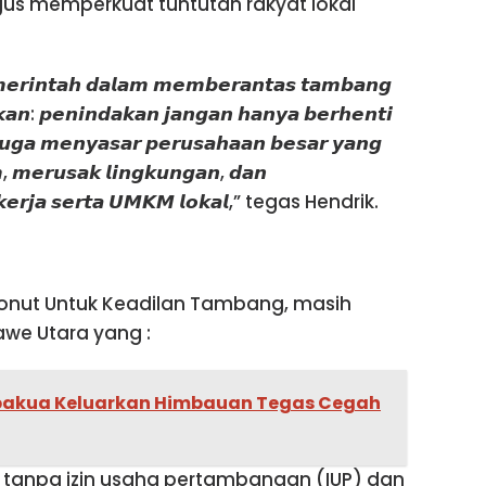
gus memperkuat tuntutan rakyat lokal
𝙚𝙧𝙞𝙣𝙩𝙖𝙝 𝙙𝙖𝙡𝙖𝙢 𝙢𝙚𝙢𝙗𝙚𝙧𝙖𝙣𝙩𝙖𝙨 𝙩𝙖𝙢𝙗𝙖𝙣𝙜
𝙠𝙖𝙣: 𝙥𝙚𝙣𝙞𝙣𝙙𝙖𝙠𝙖𝙣 𝙟𝙖𝙣𝙜𝙖𝙣 𝙝𝙖𝙣𝙮𝙖 𝙗𝙚𝙧𝙝𝙚𝙣𝙩𝙞
𝙪𝙜𝙖 𝙢𝙚𝙣𝙮𝙖𝙨𝙖𝙧 𝙥𝙚𝙧𝙪𝙨𝙖𝙝𝙖𝙖𝙣 𝙗𝙚𝙨𝙖𝙧 𝙮𝙖𝙣𝙜
, 𝙢𝙚𝙧𝙪𝙨𝙖𝙠 𝙡𝙞𝙣𝙜𝙠𝙪𝙣𝙜𝙖𝙣, 𝙙𝙖𝙣
𝙖 𝙠𝙚𝙧𝙟𝙖 𝙨𝙚𝙧𝙩𝙖 𝙐𝙈𝙆𝙈 𝙡𝙤𝙠𝙖𝙡,” tegas Hendrik.
Konut Untuk Keadilan Tambang, masih
we Utara yang :
bakua Keluarkan Himbauan Tegas Cegah
 tanpa izin usaha pertambangan (IUP) dan