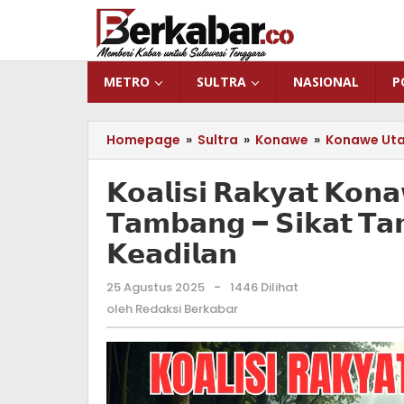
Lewati
ke
konten
METRO
SULTRA
NASIONAL
P
Homepage
»
Sultra
»
Konawe
»
Konawe Ut
𝗞𝗼𝗮𝗹𝗶𝘀𝗶 𝗥𝗮𝗸𝘆𝗮𝘁 𝗞𝗼𝗻
𝗧𝗮𝗺𝗯𝗮𝗻𝗴 – 𝗦𝗶𝗸𝗮𝘁 𝗧𝗮
𝗞𝗲𝗮𝗱𝗶𝗹𝗮𝗻
25 Agustus 2025
oleh
-
1446 Dilihat
Redaksi
oleh
Redaksi Berkabar
Berkabar