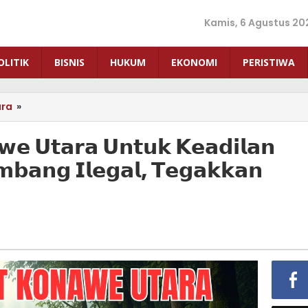
Kamis, 6 Agustus 20
OLITIK
BISNIS
HUKUM
EKONOMI
PERISTIWA
ara
»
𝗞𝗼𝗮𝗹𝗶𝘀𝗶
𝗥𝗮𝗸𝘆𝗮𝘁
𝗞𝗼𝗻𝗮𝘄𝗲
𝘄𝗲 𝗨𝘁𝗮𝗿𝗮 𝗨𝗻𝘁𝘂𝗸 𝗞𝗲𝗮𝗱𝗶𝗹𝗮𝗻
𝗨𝘁𝗮𝗿𝗮
𝗯𝗮𝗻𝗴 𝗜𝗹𝗲𝗴𝗮𝗹, 𝗧𝗲𝗴𝗮𝗸𝗸𝗮𝗻
𝗨𝗻𝘁𝘂𝗸
𝗞𝗲𝗮𝗱𝗶𝗹𝗮𝗻
𝗧𝗮𝗺𝗯𝗮𝗻𝗴
–
𝗦𝗶𝗸𝗮𝘁
𝗧𝗮𝗺𝗯𝗮𝗻𝗴
𝗜𝗹𝗲𝗴𝗮𝗹,
𝗧𝗲𝗴𝗮𝗸𝗸𝗮𝗻
𝗞𝗲𝗮𝗱𝗶𝗹𝗮𝗻