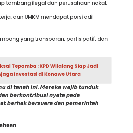
 tambang ilegal dan perusahaan nakal.
kerja, dan UMKM mendapat porsi adil
ambang yang transparan, partisipatif, dan
sal Tepamba : KPD Wilalang Siap Jadi
jaga Investasi di Konawe Utara
 𝙙𝙞 𝙩𝙖𝙣𝙖𝙝 𝙞𝙣𝙞. 𝙈𝙚𝙧𝙚𝙠𝙖 𝙬𝙖𝙟𝙞𝙗 𝙩𝙪𝙣𝙙𝙪𝙠
𝙣 𝙗𝙚𝙧𝙠𝙤𝙣𝙩𝙧𝙞𝙗𝙪𝙨𝙞 𝙣𝙮𝙖𝙩𝙖 𝙥𝙖𝙙𝙖
𝙠𝙮𝙖𝙩 𝙗𝙚𝙧𝙝𝙖𝙠 𝙗𝙚𝙧𝙨𝙪𝙖𝙧𝙖 𝙙𝙖𝙣 𝙥𝙚𝙢𝙚𝙧𝙞𝙣𝙩𝙖𝙝
𝗮𝗵𝗮𝗮𝗻