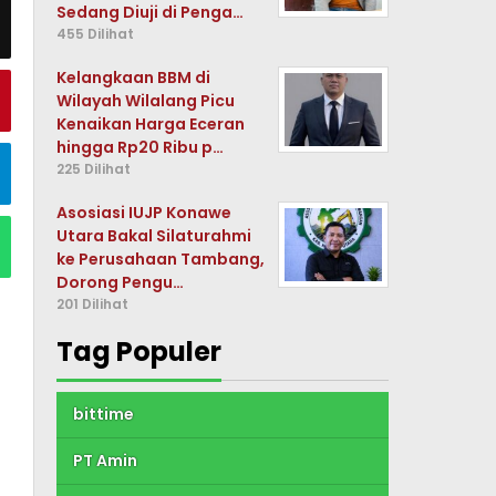
Sedang Diuji di Penga…
455 Dilihat
Kelangkaan BBM di
Wilayah Wilalang Picu
Kenaikan Harga Eceran
hingga Rp20 Ribu p…
225 Dilihat
Asosiasi IUJP Konawe
Utara Bakal Silaturahmi
ke Perusahaan Tambang,
Dorong Pengu…
201 Dilihat
Tag Populer
bittime
PT Amin