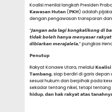
Koalisi menilai langkah Presiden Prabowo 
𝗞𝗮𝘄𝗮𝘀𝗮𝗻 𝗛𝘂𝘁𝗮𝗻 (𝗣𝗞𝗛) adalah p
dengan pengawasan transparan dan pa
“𝙅𝙖𝙣𝙜𝙖𝙣 𝙖𝙙𝙖 𝙡𝙖𝙜𝙞 𝙠𝙤𝙣𝙜𝙠𝙖𝙡𝙞𝙠𝙤𝙣𝙜 𝙙𝙞 𝙗
𝙩𝙞𝙙𝙖𝙠 𝙗𝙤𝙡𝙚𝙝 𝙝𝙖𝙣𝙮𝙖 𝙢𝙚𝙣𝙮𝙖𝙨𝙖𝙧 𝙧𝙖𝙠𝙮𝙖𝙩
𝙙𝙞𝙗𝙞𝙖𝙧𝙠𝙖𝙣 𝙢𝙚𝙧𝙖𝙟𝙖𝙡𝙚𝙡𝙖,” pungkas Hen
𝗣𝗲𝗻𝘂𝘁𝘂𝗽
Rakyat Konawe Utara, melalui 𝗞𝗼𝗮𝗹𝗶𝘀𝗶 𝗥𝗮𝗸𝘆
𝗧𝗮𝗺𝗯𝗮𝗻𝗴, siap berdiri di garis d
sesuai hukum dan berpihak pada kese
sekadar tentang nikel, tetapi tentang 𝗺𝗮𝘀𝗮 𝗱
𝗵𝗶𝗱𝘂𝗽, 𝗱𝗮𝗻 𝗵𝗮𝗸 𝗿𝗮𝗸𝘆𝗮𝘁 𝗮𝘁𝗮𝘀 𝘁𝗮𝗻𝗮𝗵𝗻𝘆