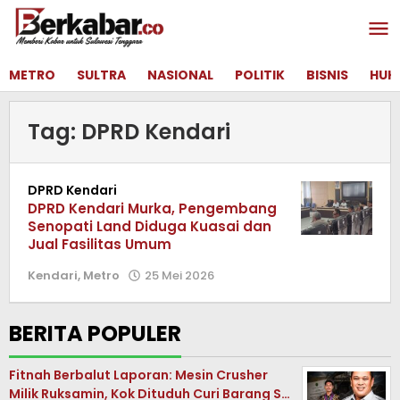
Lewati
ke
konten
METRO
SULTRA
NASIONAL
POLITIK
BISNIS
HUK
Tag:
DPRD Kendari
DPRD Kendari
DPRD Kendari Murka, Pengembang
Senopati Land Diduga Kuasai dan
Jual Fasilitas Umum
Kendari
,
Metro
25 Mei 2026
oleh
Redaksi
Berkabar
BERITA POPULER
Fitnah Berbalut Laporan: Mesin Crusher
Milik Ruksamin, Kok Dituduh Curi Barang S…