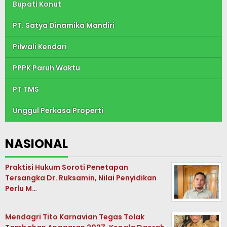
Bupati Konut
PT. Satya Dinamika Mandiri
Pilwali Kendari
PPPK Paruh Waktu
PT TMS
Unggul Perkasa Properti
NASIONAL
Praktisi Hukum Soroti Penetapan
Tersangka Dr. Ruksamin, Nilai Penyidikan
Perlu M…
Mendagri Tito Karnavian Tegas Tolak