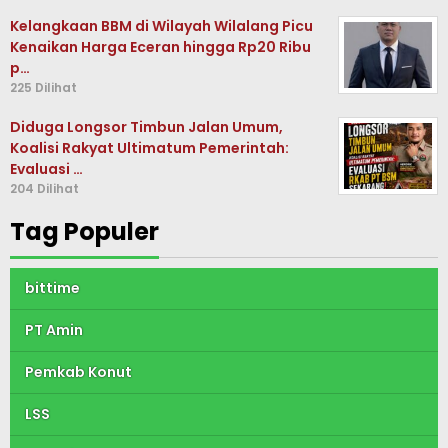
Kelangkaan BBM di Wilayah Wilalang Picu
Kenaikan Harga Eceran hingga Rp20 Ribu
p…
225 Dilihat
Diduga Longsor Timbun Jalan Umum,
Koalisi Rakyat Ultimatum Pemerintah:
Evaluasi …
204 Dilihat
Tag Populer
bittime
PT Amin
Pemkab Konut
LSS