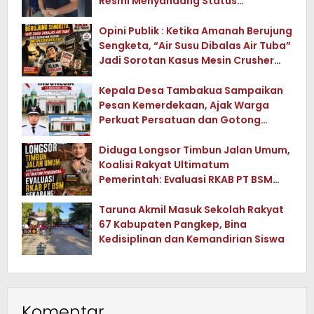
Resmi Menyandang Status
Tersangka
Opini Publik : Ketika Amanah Berujung
Sengketa, “Air Susu Dibalas Air Tuba”
Jadi Sorotan Kasus Mesin Crusher
Tua di Konawe Utara
Kepala Desa Tambakua Sampaikan
Pesan Kemerdekaan, Ajak Warga
Perkuat Persatuan dan Gotong
Royong
Diduga Longsor Timbun Jalan Umum,
Koalisi Rakyat Ultimatum
Pemerintah: Evaluasi RKAB PT BSM
Sekarang !
Taruna Akmil Masuk Sekolah Rakyat
67 Kabupaten Pangkep, Bina
Kedisiplinan dan Kemandirian Siswa
Komentar