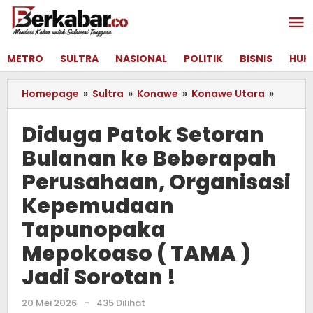
Lewati
ke
konten
METRO
SULTRA
NASIONAL
POLITIK
BISNIS
HUK
Homepage
»
Sultra
»
Konawe
»
Konawe Utara
»
Didug
Patok
Setora
Diduga Patok Setoran
Bulana
Bulanan ke Beberapah
ke
Beber
Perusahaan, Organisasi
Perusa
Organi
Kepemudaan
Kepem
Tapunopaka
Tapun
Mepok
Mepokoaso ( TAMA )
(
Jadi Sorotan !
TAMA
)
Jadi
20 Mei 2026
oleh
-
435 Dilihat