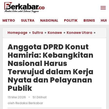
Lewati
ke
konten
METRO
SULTRA
NASIONAL
POLITIK
BISNIS
HUK
Homepage
»
Sultra
»
Konawe
»
Konawe Utara
»
Anggo
DPRD
Konut
Anggota DPRD Konut
Hamiri
Hamiria: Kebangkitan
Kebang
Nasion
Nasional Harus
Harus
Terwuj
Terwujud dalam Kerja
dalam
Nyata dan Pelayanan
Kerja
Nyata
Publik
dan
Pelaya
19 Mei 2026
oleh
-
51 Dilihat
Publik
Redaksi
oleh
Redaksi Berkabar
Berkabar