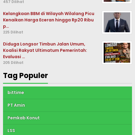
457 Dilihat
Kelangkaan BBM di Wilayah Wilalang Picu
Kenaikan Harga Eceran hingga Rp20 Ribu
p…
225 Dilihat
Diduga Longsor Timbun Jalan Umum,
Koalisi Rakyat Ultimatum Pemerintah:
Evaluasi …
205 Dilihat
Tag Populer
bittime
PT Amin
Pemkab Konut
LSS