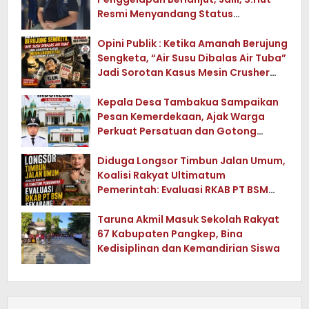
Resmi Menyandang Status
Tersangka
Opini Publik : Ketika Amanah Berujung
Sengketa, “Air Susu Dibalas Air Tuba”
Jadi Sorotan Kasus Mesin Crusher
Tua di Konawe Utara
Kepala Desa Tambakua Sampaikan
Pesan Kemerdekaan, Ajak Warga
Perkuat Persatuan dan Gotong
Royong
Diduga Longsor Timbun Jalan Umum,
Koalisi Rakyat Ultimatum
Pemerintah: Evaluasi RKAB PT BSM
Sekarang !
Taruna Akmil Masuk Sekolah Rakyat
67 Kabupaten Pangkep, Bina
Kedisiplinan dan Kemandirian Siswa