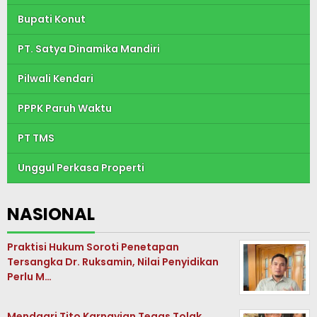
Bupati Konut
PT. Satya Dinamika Mandiri
Pilwali Kendari
PPPK Paruh Waktu
PT TMS
Unggul Perkasa Properti
NASIONAL
Praktisi Hukum Soroti Penetapan
Tersangka Dr. Ruksamin, Nilai Penyidikan
Perlu M…
Mendagri Tito Karnavian Tegas Tolak