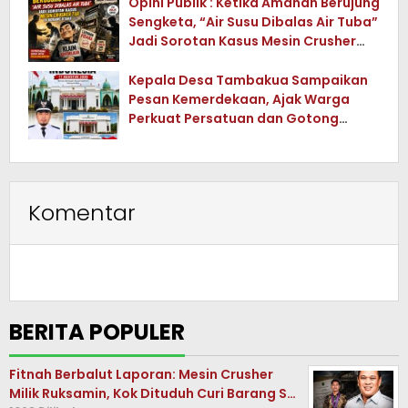
Opini Publik : Ketika Amanah Berujung
Sengketa, “Air Susu Dibalas Air Tuba”
Jadi Sorotan Kasus Mesin Crusher
Tua di Konawe Utara
Kepala Desa Tambakua Sampaikan
Pesan Kemerdekaan, Ajak Warga
Perkuat Persatuan dan Gotong
Royong
Komentar
BERITA POPULER
Fitnah Berbalut Laporan: Mesin Crusher
Milik Ruksamin, Kok Dituduh Curi Barang S…