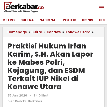
Lewati
ke
konten
METRO
SULTRA
NASIONAL
POLITIK
BISNIS
HUK
Homepage
»
Sultra
»
Konawe
»
Konawe Utara
»
Praktis
Hukum
Irfan
Praktisi Hukum Irfan
Karim,
Karim, S.H. Akan Lapor
S.H.
Akan
ke Mabes Polri,
Lapor
ke
Kejagung, dan ESDM
Mabes
Terkait IUP Nikel di
Polri,
Kejagu
Konawe Utara
dan
ESDM
25 Juni 2026
oleh
-
84 Dilihat
Terkait
Redaksi
oleh
Redaksi Berkabar
IUP
Berkabar